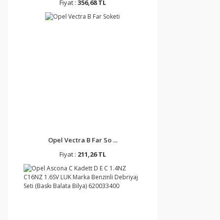
Fiyat :
356,68 TL
Opel Vectra B Far So ...
Fiyat :
211,26 TL