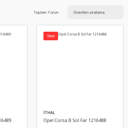
Toplam 7 ürün
Yeni
İTHAL
16489
Opel Corsa B Sol Far 1216488