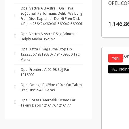
OPEL COR
Opel Vectra A B Astra F Ön Hava
Soğutmalı Performans Delikli Walburg
Fren Diski Kaplamalı Delikli Fren Diski
1.146,8
4 Bijon 256X24X60X41 569042 569001
Opel Vectra A Astra F Sağ Salıncak -
Delphi Marka 352192
Opel Astra H Sağ Füme Stop Hb
1222356 / 93190307 / 94709850 TYC
Yeni
Marka
%3 İndiri
Opel Frontera A 92-98 Sağ Far
1216002
Opel Omega B x25xe x30xe Ön Takım
Fren Disci 94-03 Arası
Opel Corsa C Mercekli Cosmo Far
Takımı Depo 1216176 1216177