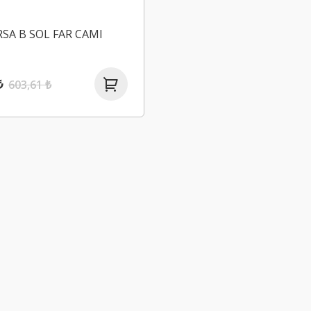
SA B SOL FAR CAMI
₺
603,61 ₺