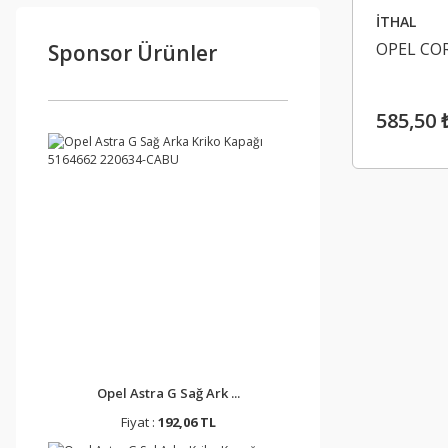
İTHAL
OPEL COR
Sponsor Ürünler
585,50 
Opel Astra G Sağ Ark ...
Fiyat :
192,06 TL