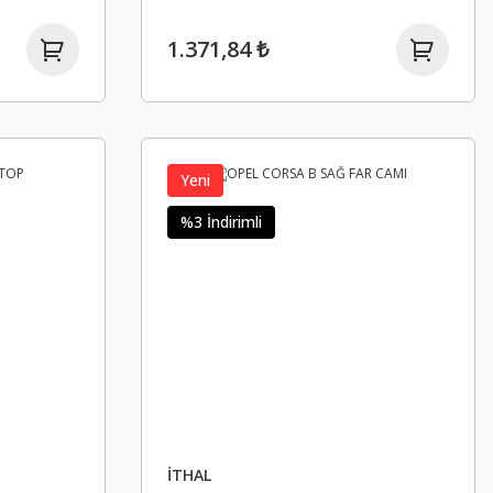
1.371,84 ₺
Yeni
%3 İndirimli
İTHAL