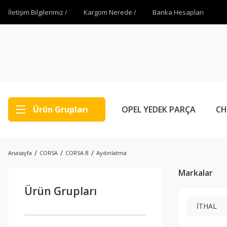
İletişim Bilgilerimiz /
Kargom Nerede /
Banka Hesapları
Ürün Grupları
OPEL YEDEK PARÇA
CH
Anasayfa
CORSA
CORSA B
Aydınlatma
Markalar
Ürün Grupları
İTHAL