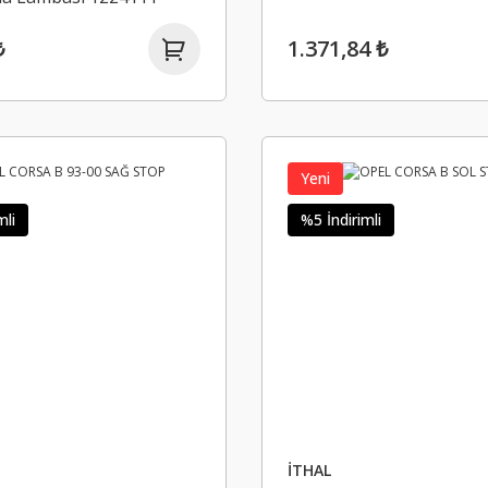
₺
1.371,84 ₺
Yeni
mli
%5 İndirimli
İTHAL