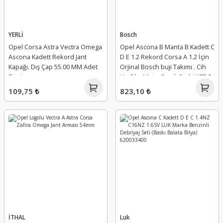
YERLİ
Bosch
Opel Corsa Astra Vectra Omega
Opel Ascona B Manta B Kadett C
Ascona Kadett Rekord Jant
D E 1.2 Rekord Corsa A 1.2 İçin
Kapağı. Dış Çap 55.00 MM Adet
Orjinal Bosch buji Takımı . Cih
Fiyattır.
Ve Ohv MotorSınırlı Stok W7BC
109,75 ₺
823,10 ₺
İTHAL
Luk