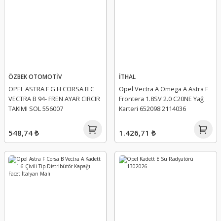
ÖZBEK OTOMOTİV
İTHAL
OPEL ASTRA F G H CORSA B C
Opel Vectra A Omega A Astra F
VECTRA B 94- FREN AYAR CIRCIR
Frontera 1.8SV 2.0 C20NE Yağ
TAKIMI SOL 556007
Karteri 652098 2114036
548,74 ₺
1.426,71 ₺