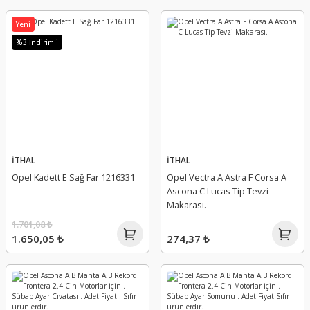
Yeni
%3 İndirimli
İTHAL
İTHAL
Opel Kadett E Sağ Far 1216331
Opel Vectra A Astra F Corsa A
Ascona C Lucas Tip Tevzi
Makarası.
1.701,08 ₺
1.650,05 ₺
274,37 ₺