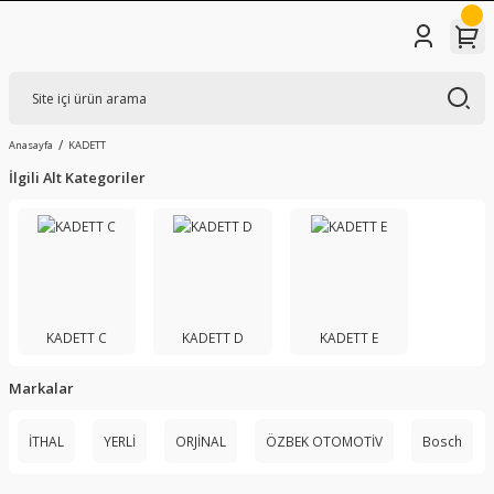
Anasayfa
KADETT
İlgili Alt Kategoriler
KADETT C
KADETT D
KADETT E
Markalar
İTHAL
YERLİ
ORJİNAL
ÖZBEK OTOMOTİV
Bosch