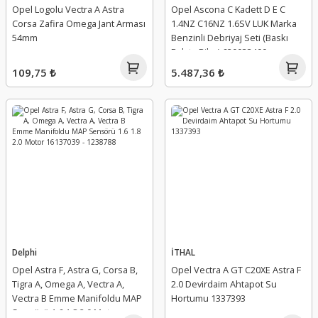
Opel Logolu Vectra A Astra
Opel Ascona C Kadett D E C
Corsa Zafira Omega Jant Arması
1.4NZ C16NZ 1.6SV LUK Marka
54mm
Benzinli Debriyaj Seti (Baskı
Balata Bilya) 620033400
109,75 ₺
5.487,36 ₺
Delphi
İTHAL
Opel Astra F, Astra G, Corsa B,
Opel Vectra A GT C20XE Astra F
Tigra A, Omega A, Vectra A,
2.0 Devirdaim Ahtapot Su
Vectra B Emme Manifoldu MAP
Hortumu 1337393
Sensörü 1.6 1.8 2.0 Motor