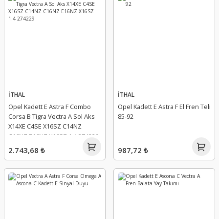
İTHAL
İTHAL
Opel Kadett E Astra F Combo
Opel Kadett E Astra F El Fren Teli
Corsa B Tigra Vectra A Sol Aks
85-92
X14XE C4SE X16SZ C14NZ
C16NZ E16NZ X16SZ 1.4 274229
2.743,68 ₺
987,72 ₺