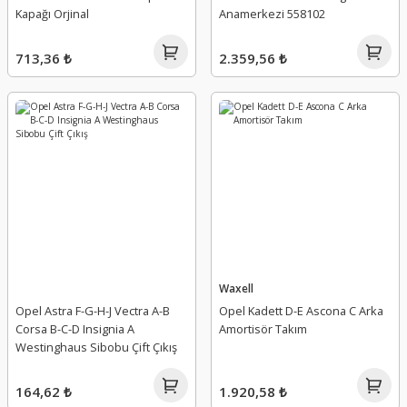
Kapağı Orjinal
Anamerkezi 558102
713,36 ₺
2.359,56 ₺
Waxell
Opel Astra F-G-H-J Vectra A-B
Opel Kadett D-E Ascona C Arka
Corsa B-C-D Insignia A
Amortisör Takım
Westinghaus Sibobu Çift Çıkış
164,62 ₺
1.920,58 ₺