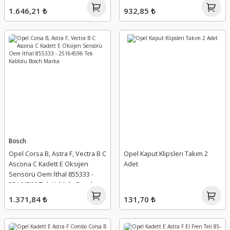
16137039 - 1238788
1.646,21 ₺
932,85 ₺
Bosch
Opel Corsa B, Astra F, Vectra B C
Opel Kaput Klipsleri Takım 2
Ascona C Kadett E Oksijen
Adet
Sensörü Oem İthal 855333 -
25164596 Tek Kablolu Bosch
Marka
1.371,84 ₺
131,70 ₺