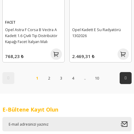
FACET
Opel Astra F Corsa B Vectra A
Opel Kadett E Su Radyatörü
Kadett 1.6 Çivili Tip Distribütör
1302026
Kapağı Facet İtalyan Malı
768,23 ₺
2.469,31 ₺
1
2
3
4
..
10
E-Bültene Kayıt Olun