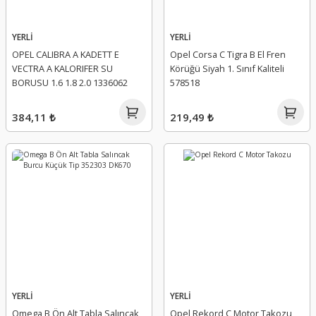
YERLİ
YERLİ
OPEL CALIBRA A KADETT E
Opel Corsa C Tigra B El Fren
VECTRA A KALORIFER SU
Körüğü Siyah 1. Sınıf Kaliteli
BORUSU 1.6 1.8 2.0 1336062
578518
384,11 ₺
219,49 ₺
YERLİ
YERLİ
Omega B Ön Alt Tabla Salıncak
Opel Rekord C Motor Takozu