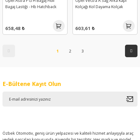
Opel Astra F G H Bagaj Fitili
Opel Vectra A Sağ Arka Kapı
Bagaj Lastiği - Hb Hatchback
Kolçağı Kol Dayama Kolçak
658,48 ₺
603,61 ₺
1
2
3
E-Bültene Kayıt Olun
Özbek Otomotiv, geniş ürün yelpazesi ve kaliteli hizmet anlayışıyla araç
yedek parçaları konusunda güvenilir bir tercihtir. Her marka ve model