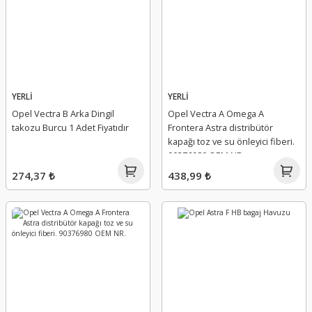
YERLİ
YERLİ
Opel Vectra B Arka Dingil
Opel Vectra A Omega A
takozu Burcu 1 Adet Fiyatıdır
Frontera Astra distribütör
kapağı toz ve su önleyici fiberi.
90376980 OEM NR.
274,37 ₺
438,99 ₺