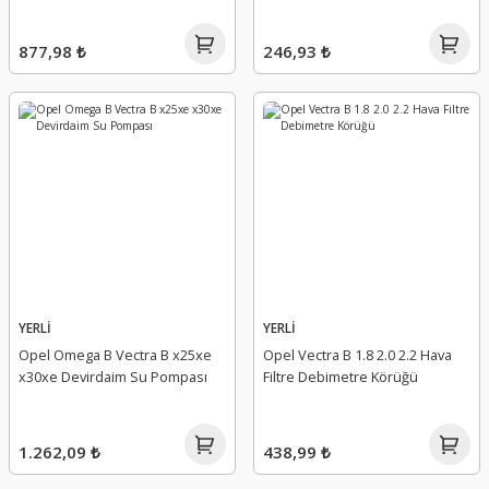
877,98 ₺
246,93 ₺
YERLİ
YERLİ
Opel Omega B Vectra B x25xe
Opel Vectra B 1.8 2.0 2.2 Hava
x30xe Devirdaim Su Pompası
Filtre Debimetre Körüğü
1.262,09 ₺
438,99 ₺