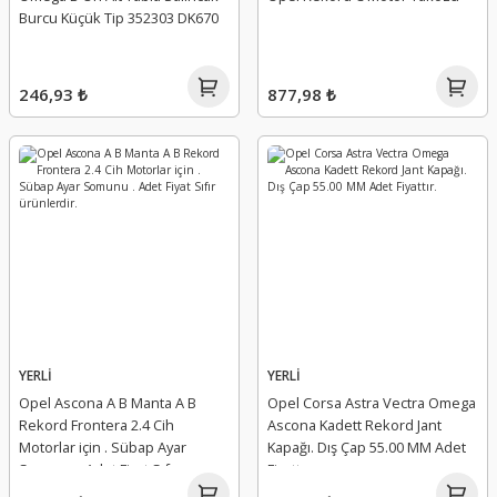
Burcu Küçük Tip 352303 DK670
246,93 ₺
877,98 ₺
YERLİ
YERLİ
Opel Ascona A B Manta A B
Opel Corsa Astra Vectra Omega
Rekord Frontera 2.4 Cih
Ascona Kadett Rekord Jant
Motorlar için . Sübap Ayar
Kapağı. Dış Çap 55.00 MM Adet
Somunu . Adet Fiyat Sıfır
Fiyattır.
ürünlerdir.