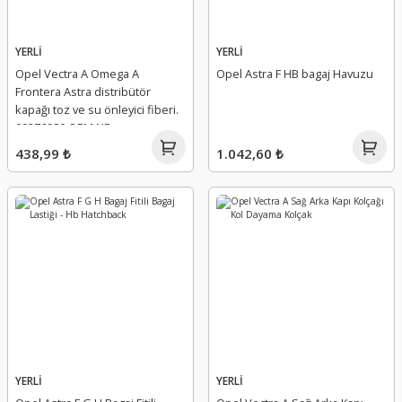
YERLİ
YERLİ
Opel Vectra A Omega A
Opel Astra F HB bagaj Havuzu
Frontera Astra distribütör
kapağı toz ve su önleyici fiberi.
90376980 OEM NR.
438,99 ₺
1.042,60 ₺
YERLİ
YERLİ