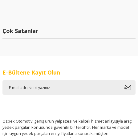
Çok Satanlar
YERLİ
Opel Astra G Sağ Arka Kriko Kapağı 5164662 220634-CABU
E-Bültene Kayıt Olun
192,06 ₺
İTHAL
Opel Astra H Sağ Sol Far Kromlu Takım İthal Marka 1216659 1216660
Özbek Otomotiv, geniş ürün yelpazesi ve kaliteli hizmet anlayışıyla araç
7.150,00 ₺
yedek parçaları konusunda güvenilir bir tercihtir. Her marka ve model
için uygun yedek parçaları en iyi fiyatlarla sunarak, müşteri
Yeni