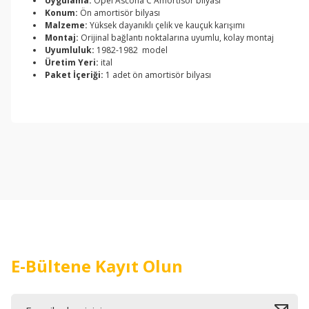
Uygulama:
Opel Ascona C Amortisör bilyası
Konum:
Ön amortisör bilyası
Malzeme:
Yüksek dayanıklı çelik ve kauçuk karışımı
Montaj:
Orijinal bağlantı noktalarına uyumlu, kolay montaj
Uyumluluk:
1982-1982 model
Üretim Yeri:
ital
Paket İçeriği:
1 adet ön amortisör bilyası
Bu ürünün fiyat bilgisi, resim, ürün açıklamalarında ve diğer konul
Görüş ve önerileriniz için teşekkür ederiz.
Ürün resmi kalitesiz, bozuk veya görüntülenemiyor.
Ürün açıklamasında eksik bilgiler bulunuyor.
Ürün bilgilerinde hatalar bulunuyor.
Ürün fiyatı diğer sitelerden daha pahalı.
Bu ürüne benzer farklı alternatifler olmalı.
E-Bültene Kayıt Olun