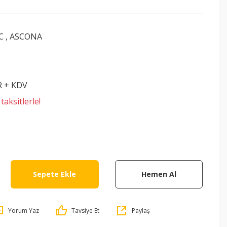
C
,
ASCONA
R + KDV
aksitlerle!
Sepete Ekle
Hemen Al
Yorum Yaz
Tavsiye Et
Paylaş