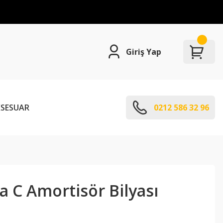
Giriş Yap
SESUAR
0212 586 32 96
 C Amortisör Bilyası