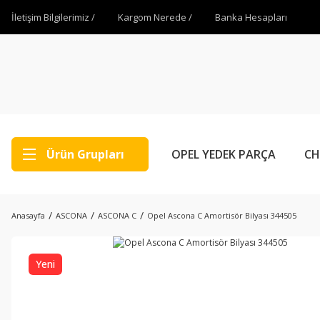
İletişim Bilgilerimiz /
Kargom Nerede /
Banka Hesapları
Ürün Grupları
OPEL YEDEK PARÇA
CH
Anasayfa
ASCONA
ASCONA C
Opel Ascona C Amortisör Bilyası 344505
Yeni