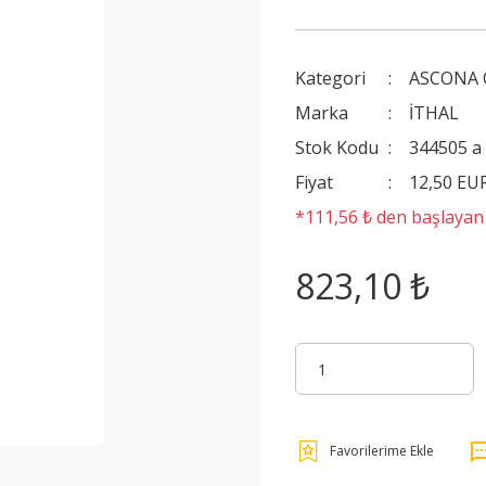
Kategori
ASCONA 
Marka
İTHAL
Stok Kodu
344505 a
Fiyat
12,50 EU
*111,56 ₺ den başlayan t
823,10 ₺