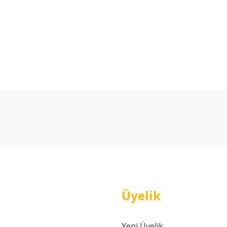
arda yetersiz gördüğünüz noktaları öneri formunu kullanarak tarafımıza ilet
Bu ürüne ilk yorumu siz yapın!
Yorum Yaz
Üyelik
Yeni Üyelik