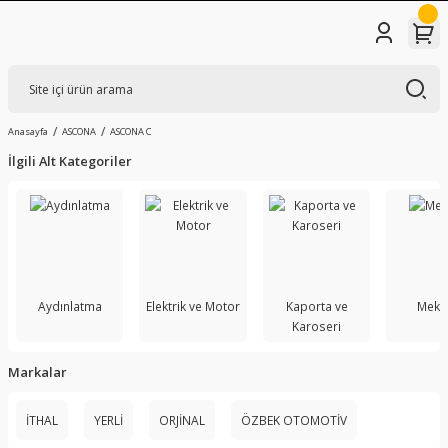
Anasayfa
ASCONA
ASCONA C
İlgili Alt Kategoriler
Aydınlatma
Elektrik ve Motor
Kaporta ve
Meka
Karoseri
Markalar
İTHAL
YERLİ
ORJİNAL
ÖZBEK OTOMOTİV