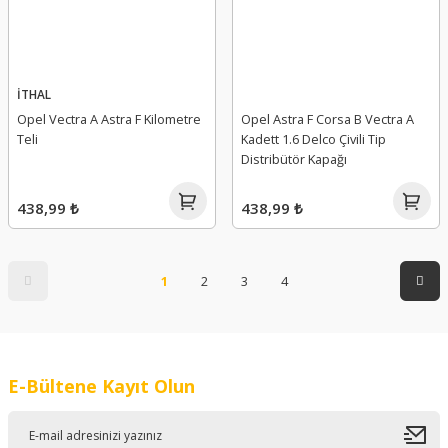
İTHAL
Opel Vectra A Astra F Kilometre
Opel Astra F Corsa B Vectra A
Teli
Kadett 1.6 Delco Çivili Tip
Distribütör Kapağı
438,99 ₺
438,99 ₺
1
2
3
4
E-Bültene Kayıt Olun