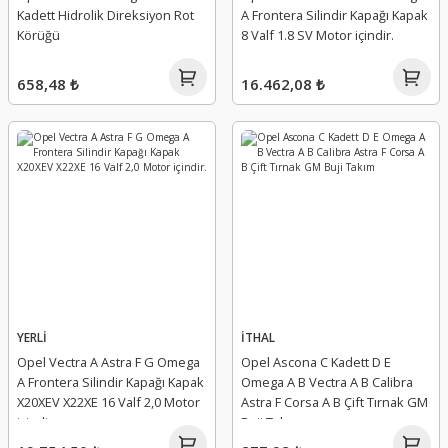
Kadett Hidrolik Direksiyon Rot
A Frontera Silindir Kapağı Kapak
Körüğü
8 Valf 1.8 SV Motor içindir.
658,48 ₺
16.462,08 ₺
YERLİ
İTHAL
Opel Vectra A Astra F G Omega
Opel Ascona C Kadett D E
A Frontera Silindir Kapağı Kapak
Omega A B Vectra A B Calibra
X20XEV X22XE 16 Valf 2,0 Motor
Astra F Corsa A B Çift Tırnak GM
içindir.
Buji Takım