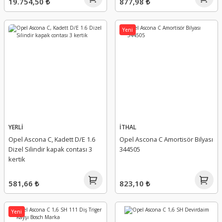
19.754,50 ₺
877,98 ₺
Yeni
YERLİ
İTHAL
Opel Ascona C, Kadett D/E 1.6
Opel Ascona C Amortisör Bilyası
Dizel Silindir kapak contası 3
344505
kertik
581,66 ₺
823,10 ₺
Yeni