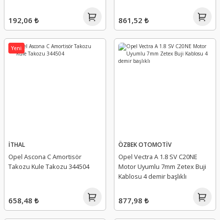
192,06 ₺
861,52 ₺
Yeni
İTHAL
ÖZBEK OTOMOTİV
Opel Ascona C Amortisör
Opel Vectra A 1.8 SV C20NE
Takozu Kule Takozu 344504
Motor Uyumlu 7mm Zetex Buji
Kablosu 4 demir başlıklı
658,48 ₺
877,98 ₺