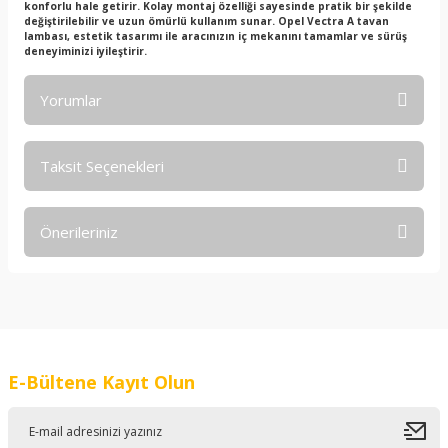
konforlu hale getirir. Kolay montaj özelliği sayesinde pratik bir şekilde
değiştirilebilir ve uzun ömürlü kullanım sunar. Opel Vectra A tavan
lambası, estetik tasarımı ile aracınızın iç mekanını tamamlar ve sürüş
deneyiminizi iyileştirir.
Yorumlar
Taksit Seçenekleri
Bu ürüne ilk yorumu siz yapın!
Önerileriniz
Yorum Yaz
Bu ürünün fiyat bilgisi, resim, ürün açıklamalarında ve diğer
konularda yetersiz gördüğünüz noktaları öneri formunu
kullanarak tarafımıza iletebilirsiniz.
Görüş ve önerileriniz için teşekkür ederiz.
E-Bültene Kayıt Olun
Ürün resmi kalitesiz, bozuk veya görüntülenemiyor.
Ürün açıklamasında eksik bilgiler bulunuyor.
Ürün bilgilerinde hatalar bulunuyor.