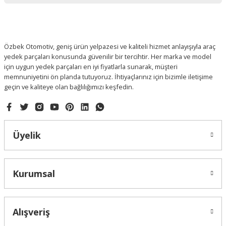
Ürün fiyatı diğer sitelerden daha pahalı.
Bu ürüne benzer farklı alternatifler olmalı.
Özbek Otomotiv, geniş ürün yelpazesi ve kaliteli hizmet anlayışıyla araç
yedek parçaları konusunda güvenilir bir tercihtir. Her marka ve model
için uygun yedek parçaları en iyi fiyatlarla sunarak, müşteri
memnuniyetini ön planda tutuyoruz. İhtiyaçlarınız için bizimle iletişime
geçin ve kaliteye olan bağlılığımızı keşfedin.
Gönder
Üyelik
Kurumsal
Alışveriş