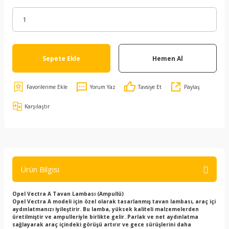
Sepete Ekle
Hemen Al
Yorum Yaz
Tavsiye Et
Paylaş
Karşılaştır
Ürün Bilgisi
Opel Vectra A Tavan Lambası (Ampullü)
Opel Vectra A modeli için özel olarak tasarlanmış tavan lambası, araç içi
aydınlatmanızı iyileştirir. Bu lamba, yüksek kaliteli malzemelerden
üretilmiştir ve ampulleriyle birlikte gelir. Parlak ve net aydınlatma
sağlayarak araç içindeki görüşü artırır ve gece sürüşlerini daha