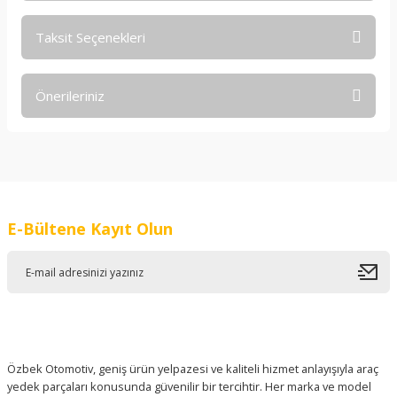
Taksit Seçenekleri
Bu ürüne ilk yorumu siz yapın!
Önerileriniz
Yorum Yaz
Bu ürünün fiyat bilgisi, resim, ürün açıklamalarında ve diğer
konularda yetersiz gördüğünüz noktaları öneri formunu
kullanarak tarafımıza iletebilirsiniz.
Görüş ve önerileriniz için teşekkür ederiz.
E-Bültene Kayıt Olun
Ürün resmi kalitesiz, bozuk veya görüntülenemiyor.
Ürün açıklamasında eksik bilgiler bulunuyor.
Ürün bilgilerinde hatalar bulunuyor.
Ürün fiyatı diğer sitelerden daha pahalı.
Bu ürüne benzer farklı alternatifler olmalı.
Özbek Otomotiv, geniş ürün yelpazesi ve kaliteli hizmet anlayışıyla araç
yedek parçaları konusunda güvenilir bir tercihtir. Her marka ve model