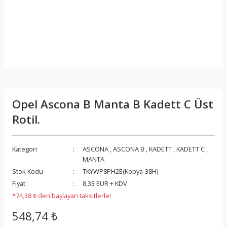
Opel Ascona B Manta B Kadett C Üst
Rotil.
Kategori
ASCONA
,
ASCONA B
,
KADETT
,
KADETT C
,
MANTA
Stok Kodu
TKYWP8PH2E(Kopya-38H)
Fiyat
8,33 EUR + KDV
*74,38 ₺ den başlayan taksitlerle!
548,74 ₺