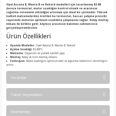
Opel Ascona B, Manta B ve Rekord modelleri için tasarlanmış 82-88
derece termostat, motor sıcaklığını kontrol etmek ve aracınızın
soğutma sisteminin etkinliğini artırmak için ideal bir çözümdür. Yüksek
kaliteli malzemelerden üretilen bu termostat, hassas çalışma prensibi
sayesinde motorun optimum sıcaklıkta çalışmasını sağlar. Kolay montaj
imkanı ile birlikte gelir, böylece aracınızın bakımını zahmetsizce
gerçekleştirebilirsiniz.
Ürün Özellikleri
Uyumlu Modeller:
Opel Ascona B, Manta B, Rekord
Açılma Sıcaklığı:
82-88°C
Malzeme:
Dayanıklı ve yüksek kaliteli yapı
Montaj:
Kolay ve hızlı montaj imkanı
Fonksiyon:
Motor sıcaklığını optimize eder ve soğutma sisteminin verimliliğini
artırır
Yorumlar
Taksit Seçenekleri
Bu ürüne ilk yorumu siz yapın!
Önerileriniz
Yorum Yaz