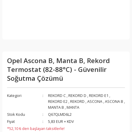
Opel Ascona B, Manta B, Rekord
Termostat (82-88°C) - Güvenilir
Soğutma Çözümü
Kategori
REKORD C
,
REKORD D
,
REKORD E1
,
REKORD E2
,
REKORD
,
ASCONA
,
ASCONA B
,
MANTA B
,
MANTA
Stok Kodu
Q67QLMD6L2
Fiyat
5,83 EUR + KDV
*52,10 ₺ den başlayan taksitlerle!