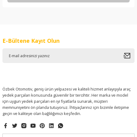
Bu ürünün fiyat bilgisi, resim, ürün açıklamalarında ve diğer
konularda yetersiz gördüğünüz noktaları öneri formunu
kullanarak tarafımıza iletebilirsiniz.
Görüş ve önerileriniz için teşekkür ederiz.
E-Bültene Kayıt Olun
Ürün resmi kalitesiz, bozuk veya görüntülenemiyor.
Ürün açıklamasında eksik bilgiler bulunuyor.
Ürün bilgilerinde hatalar bulunuyor.
Ürün fiyatı diğer sitelerden daha pahalı.
Bu ürüne benzer farklı alternatifler olmalı.
Özbek Otomotiv, geniş ürün yelpazesi ve kaliteli hizmet anlayışıyla araç
yedek parçaları konusunda güvenilir bir tercihtir. Her marka ve model
için uygun yedek parçaları en iyi fiyatlarla sunarak, müşteri
memnuniyetini ön planda tutuyoruz. İhtiyaçlarınız için bizimle iletişime
geçin ve kaliteye olan bağlılığımızı keşfedin.
Gönder