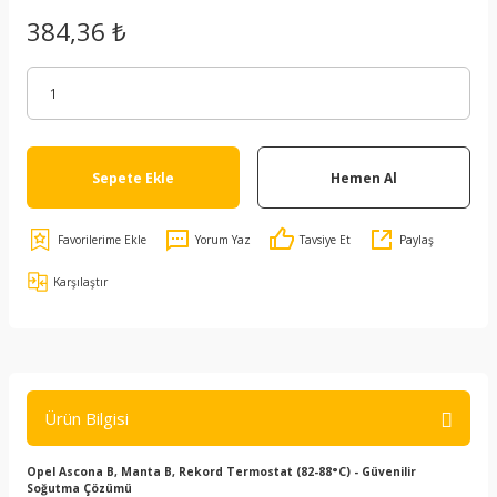
384,36 ₺
Sepete Ekle
Hemen Al
Yorum Yaz
Tavsiye Et
Paylaş
Karşılaştır
Ürün Bilgisi
Opel Ascona B, Manta B, Rekord Termostat (82-88°C) - Güvenilir
Soğutma Çözümü