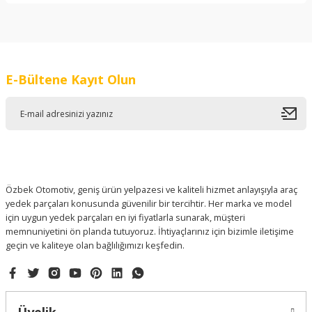
Bu ürünün fiyat bilgisi, resim, ürün açıklamalarında ve diğer
konularda yetersiz gördüğünüz noktaları öneri formunu
kullanarak tarafımıza iletebilirsiniz.
Görüş ve önerileriniz için teşekkür ederiz.
E-Bültene Kayıt Olun
Ürün resmi kalitesiz, bozuk veya görüntülenemiyor.
Ürün açıklamasında eksik bilgiler bulunuyor.
Ürün bilgilerinde hatalar bulunuyor.
Ürün fiyatı diğer sitelerden daha pahalı.
Bu ürüne benzer farklı alternatifler olmalı.
Özbek Otomotiv, geniş ürün yelpazesi ve kaliteli hizmet anlayışıyla araç
yedek parçaları konusunda güvenilir bir tercihtir. Her marka ve model
için uygun yedek parçaları en iyi fiyatlarla sunarak, müşteri
memnuniyetini ön planda tutuyoruz. İhtiyaçlarınız için bizimle iletişime
geçin ve kaliteye olan bağlılığımızı keşfedin.
Gönder