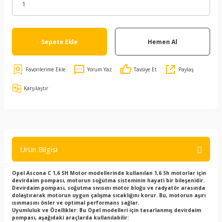
Sepete Ekle
Hemen Al
Yorum Yaz
Tavsiye Et
Paylaş
Karşılaştır
Ürün Bilgisi
Opel Ascona C 1,6 SH Motor
modellerinde kullanılan 1,6 Sh motorlar için
devirdaim pompası, motorun soğutma sisteminin hayati bir bileşenidir.
Devirdaim pompası, soğutma sıvısını motor bloğu ve radyatör arasında
dolaştırarak motorun uygun çalışma sıcaklığını korur. Bu, motorun aşırı
ısınmasını önler ve optimal performans sağlar.
Uyumluluk ve Özellikler: Bu Opel modelleri için tasarlanmış devirdaim
pompası, aşağıdaki araçlarda kullanılabilir: