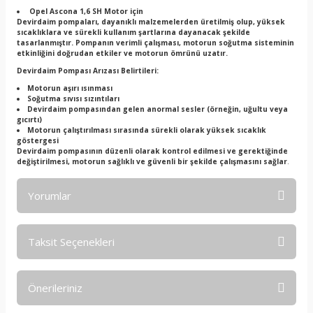
Opel Ascona 1,6 SH Motor için
Devirdaim pompaları, dayanıklı malzemelerden üretilmiş olup, yüksek
sıcaklıklara ve sürekli kullanım şartlarına dayanacak şekilde
tasarlanmıştır. Pompanın verimli çalışması, motorun soğutma sisteminin
etkinliğini doğrudan etkiler ve motorun ömrünü uzatır.
Devirdaim Pompası Arızası Belirtileri:
Motorun aşırı ısınması
Soğutma sıvısı sızıntıları
Devirdaim pompasından gelen anormal sesler (örneğin, uğultu veya
gıcırtı)
Motorun çalıştırılması sırasında sürekli olarak yüksek sıcaklık
göstergesi
Devirdaim pompasının düzenli olarak kontrol edilmesi ve gerektiğinde
değiştirilmesi, motorun sağlıklı ve güvenli bir şekilde çalışmasını sağlar
.
Yorumlar
Taksit Seçenekleri
Bu ürüne ilk yorumu siz yapın!
Önerileriniz
Yorum Yaz