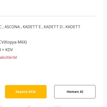
C
,
ASCONA
,
KADETT E
,
KADETT D
,
KADETT
CV(Kopya-M6X)
R + KDV
ksitlerle!
Sepete Ekle
Hemen Al