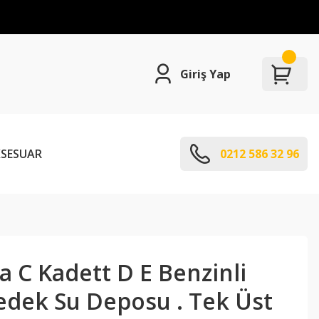
Giriş Yap
SESUAR
0212 586 32 96
 C Kadett D E Benzinli
edek Su Deposu . Tek Üst