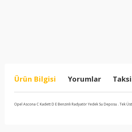
Ürün Bilgisi
Yorumlar
Taksi
Opel Ascona C Kadett D E Benzinli Radyatör Yedek Su Deposu . Tek Üst 
Bu ürünün fiyat bilgisi, resim, ürün açıklamalarında ve diğer konul
Görüş ve önerileriniz için teşekkür ederiz.