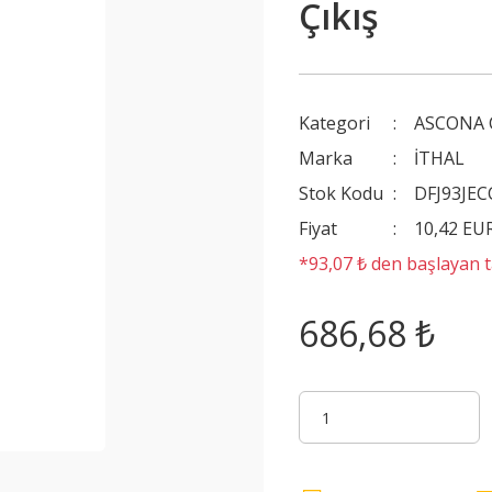
Çıkış
Kategori
ASCONA 
Marka
İTHAL
Stok Kodu
DFJ93JEC
Fiyat
10,42 EU
*93,07 ₺ den başlayan ta
686,68 ₺