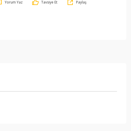
Yorum Yaz
Tavsiye Et
Paylaş
ebilirsiniz.