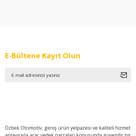
Ürün resmi kalitesiz, bozuk veya görüntülenemiyor.
Ürün açıklamasında eksik bilgiler bulunuyor.
Ürün bilgilerinde hatalar bulunuyor.
Ürün fiyatı diğer sitelerden daha pahalı.
Bu ürüne benzer farklı alternatifler olmalı.
E-Bültene Kayıt Olun
Özbek Otomotiv, geniş ürün yelpazesi ve kaliteli hizmet
anlayışıyla araç yedek parçaları konusunda güvenilir bir