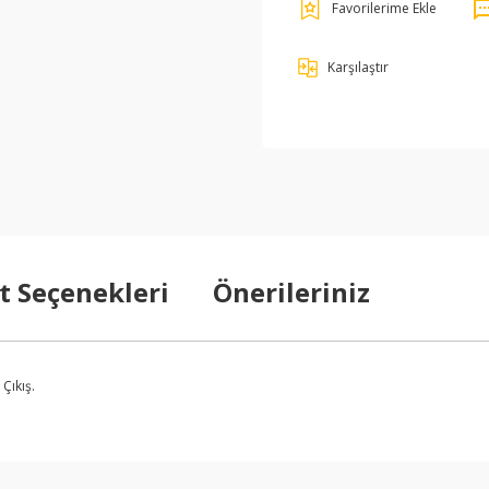
Karşılaştır
t Seçenekleri
Önerileriniz
Çıkış.
arda yetersiz gördüğünüz noktaları öneri formunu kullanarak tarafımıza ilet
Bu ürüne ilk yorumu siz yapın!