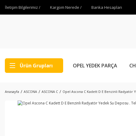
İletişim Bilgilerimiz /
Kargom Nerede /
Banka Hesapları
Ürün Grupları
OPEL YEDEK PARÇA
CH
Anasayfa
ASCONA
ASCONA C
Opel Ascona C Kadett D E Benzinli Radyatör Y