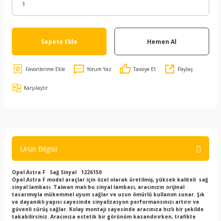
Sepete Ekle
Hemen Al
Yorum Yaz
Tavsiye Et
Paylaş
Karşılaştır
Ürün Bilgisi
Opel Astra F Sağ Sinyal
1226150
Opel Astra F model araçlar için özel olarak üretilmiş, yüksek kaliteli sağ
sinyal lambası. Taiwan malı bu sinyal lambası, aracınızın orijinal
tasarımıyla mükemmel uyum sağlar ve uzun ömürlü kullanım sunar. Şık
ve dayanıklı yapısı sayesinde sinyalizasyon performansınızı artırır ve
güvenli sürüş sağlar. Kolay montajı sayesinde aracınıza hızlı bir şekilde
takabilirsiniz. Aracınıza estetik bir görünüm kazandırırken, trafikte