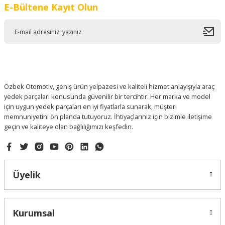
E-Bültene Kayıt Olun
Ürün resmi kalitesiz, bozuk veya görüntülenemiyor.
Ürün açıklamasında eksik bilgiler bulunuyor.
Ürün bilgilerinde hatalar bulunuyor.
Ürün fiyatı diğer sitelerden daha pahalı.
Bu ürüne benzer farklı alternatifler olmalı.
Özbek Otomotiv, geniş ürün yelpazesi ve kaliteli hizmet anlayışıyla araç
yedek parçaları konusunda güvenilir bir tercihtir. Her marka ve model
için uygun yedek parçaları en iyi fiyatlarla sunarak, müşteri
memnuniyetini ön planda tutuyoruz. İhtiyaçlarınız için bizimle iletişime
geçin ve kaliteye olan bağlılığımızı keşfedin.
Gönder
Üyelik
Kurumsal