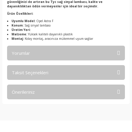
güvenliğinizi de artıran bu Tyc sağ sinyal lambası, kalite ve
dayanıklılıktan ödün vermeyenler için ideal bir seçimdir.
Ürün Özellikleri:
Uyumlu Model:
Opel Astra F
Konum:
Sağ sinyal lambası
Üretim Yeri:
Malzeme:
Yüksek kaliteli dayanıklı plastik
Montaj:
Kolay montaj, aracınıza mükemmel uyum sağlar
Yorumlar
Taksit Seçenekleri
Bu ürüne ilk yorumu siz yapın!
Önerileriniz
Yorum Yaz
Bu ürünün fiyat bilgisi, resim, ürün açıklamalarında ve diğer
konularda yetersiz gördüğünüz noktaları öneri formunu
kullanarak tarafımıza iletebilirsiniz.
Görüş ve önerileriniz için teşekkür ederiz.