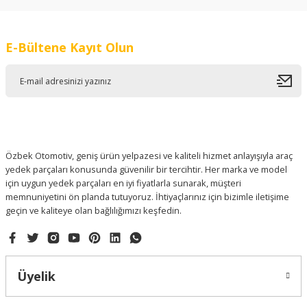
kullanarak tarafımıza iletebilirsiniz.
Görüş ve önerileriniz için teşekkür ederiz.
E-Bültene Kayıt Olun
Ürün resmi kalitesiz, bozuk veya görüntülenemiyor.
Ürün açıklamasında eksik bilgiler bulunuyor.
Ürün bilgilerinde hatalar bulunuyor.
Ürün fiyatı diğer sitelerden daha pahalı.
Bu ürüne benzer farklı alternatifler olmalı.
Özbek Otomotiv, geniş ürün yelpazesi ve kaliteli hizmet anlayışıyla araç
yedek parçaları konusunda güvenilir bir tercihtir. Her marka ve model
için uygun yedek parçaları en iyi fiyatlarla sunarak, müşteri
memnuniyetini ön planda tutuyoruz. İhtiyaçlarınız için bizimle iletişime
geçin ve kaliteye olan bağlılığımızı keşfedin.
Gönder
Üyelik