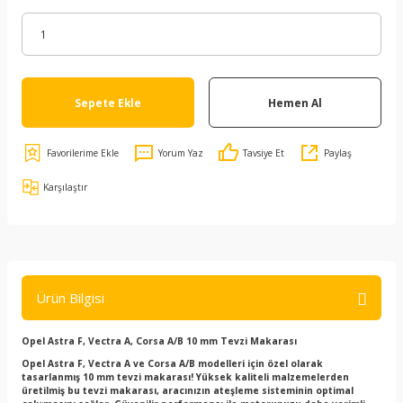
Sepete Ekle
Hemen Al
Yorum Yaz
Tavsiye Et
Paylaş
Karşılaştır
Ürün Bilgisi
Opel Astra F, Vectra A, Corsa A/B 10 mm Tevzi Makarası
Opel Astra F, Vectra A ve Corsa A/B modelleri için özel olarak
tasarlanmış 10 mm tevzi makarası! Yüksek kaliteli malzemelerden
üretilmiş bu tevzi makarası, aracınızın ateşleme sisteminin optimal