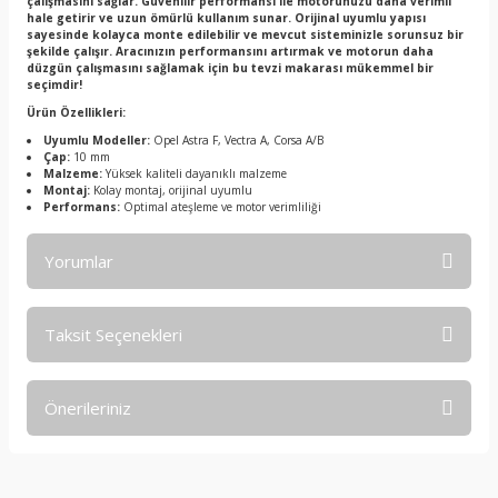
çalışmasını sağlar. Güvenilir performansı ile motorunuzu daha verimli
hale getirir ve uzun ömürlü kullanım sunar. Orijinal uyumlu yapısı
sayesinde kolayca monte edilebilir ve mevcut sisteminizle sorunsuz bir
şekilde çalışır. Aracınızın performansını artırmak ve motorun daha
düzgün çalışmasını sağlamak için bu tevzi makarası mükemmel bir
seçimdir!
Ürün Özellikleri:
Uyumlu Modeller:
Opel Astra F, Vectra A, Corsa A/B
Çap:
10 mm
Malzeme:
Yüksek kaliteli dayanıklı malzeme
Montaj:
Kolay montaj, orijinal uyumlu
Performans:
Optimal ateşleme ve motor verimliliği
Yorumlar
Taksit Seçenekleri
Bu ürüne ilk yorumu siz yapın!
Önerileriniz
Yorum Yaz
Bu ürünün fiyat bilgisi, resim, ürün açıklamalarında ve diğer
konularda yetersiz gördüğünüz noktaları öneri formunu