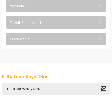
Yorumlar
Taksit Seçenekleri
Bu ürüne ilk yorumu siz yapın!
Önerileriniz
Yorum Yaz
Bu ürünün fiyat bilgisi, resim, ürün açıklamalarında ve diğer
konularda yetersiz gördüğünüz noktaları öneri formunu
kullanarak tarafımıza iletebilirsiniz.
Görüş ve önerileriniz için teşekkür ederiz.
E-Bültene Kayıt Olun
Ürün resmi kalitesiz, bozuk veya görüntülenemiyor.
Ürün açıklamasında eksik bilgiler bulunuyor.
Ürün bilgilerinde hatalar bulunuyor.
Ürün fiyatı diğer sitelerden daha pahalı.
Bu ürüne benzer farklı alternatifler olmalı.