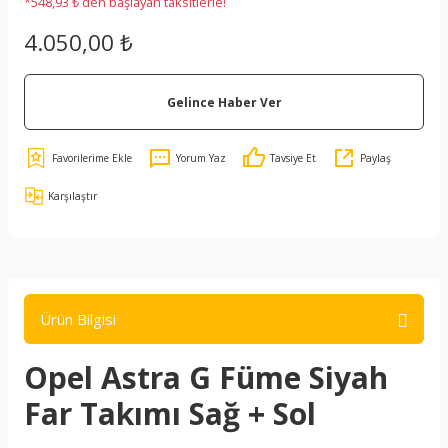
*548,93 ₺ den başlayan taksitlerle!
4.050,00 ₺
Gelince Haber Ver
Yorum Yaz
Tavsiye Et
Paylaş
Karşılaştır
Ürün Bilgisi
Opel Astra G Füme Siyah
Far Takımı Sağ + Sol