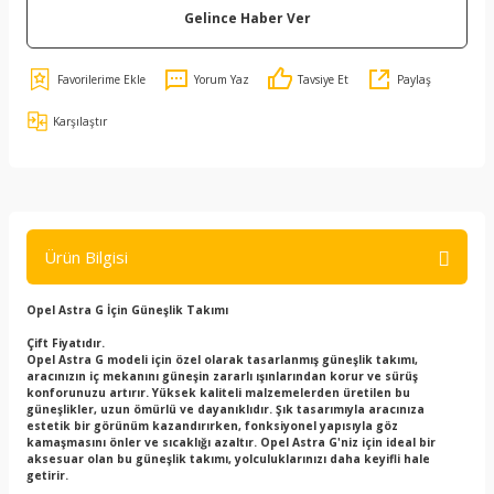
Gelince Haber Ver
Yorum Yaz
Tavsiye Et
Paylaş
Karşılaştır
Ürün Bilgisi
Opel Astra G İçin Güneşlik Takımı
Çift Fiyatıdır.
Opel Astra G modeli için özel olarak tasarlanmış güneşlik takımı,
aracınızın iç mekanını güneşin zararlı ışınlarından korur ve sürüş
konforunuzu artırır. Yüksek kaliteli malzemelerden üretilen bu
güneşlikler, uzun ömürlü ve dayanıklıdır. Şık tasarımıyla aracınıza
estetik bir görünüm kazandırırken, fonksiyonel yapısıyla göz
kamaşmasını önler ve sıcaklığı azaltır. Opel Astra G'niz için ideal bir
aksesuar olan bu güneşlik takımı, yolculuklarınızı daha keyifli hale
getirir.