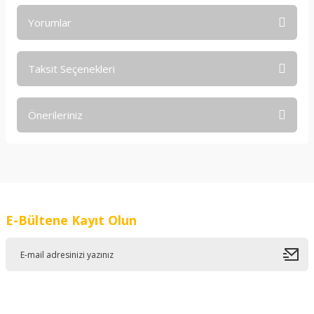
Yorumlar
Taksit Seçenekleri
Bu ürüne ilk yorumu siz yapın!
Önerileriniz
Yorum Yaz
Bu ürünün fiyat bilgisi, resim, ürün açıklamalarında ve diğer
konularda yetersiz gördüğünüz noktaları öneri formunu
kullanarak tarafımıza iletebilirsiniz.
Görüş ve önerileriniz için teşekkür ederiz.
E-Bültene Kayıt Olun
Ürün resmi kalitesiz, bozuk veya görüntülenemiyor.
Ürün açıklamasında eksik bilgiler bulunuyor.
Ürün bilgilerinde hatalar bulunuyor.
Ürün fiyatı diğer sitelerden daha pahalı.
Bu ürüne benzer farklı alternatifler olmalı.