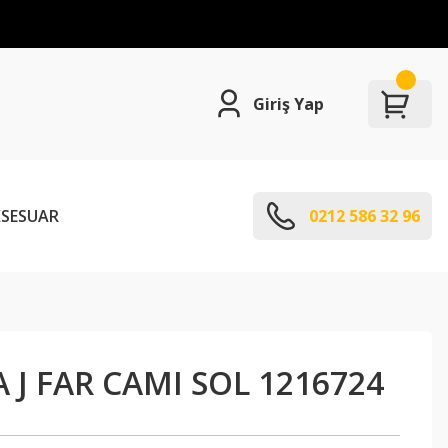
Giriş Yap
SESUAR
0212 586 32 96
 J FAR CAMI SOL 1216724