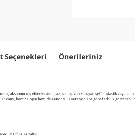
t Seçenekleri
Önerileriniz
arın iç aksamını dış etkenlerden (toz, su, taş vb.) koruyan şeffaf plastik veya cam
. Far camı, hem halojen hem de Xenon/LED versiyonlara göre farklılık gösterebilir
klı, hafif ve şeffaftır.