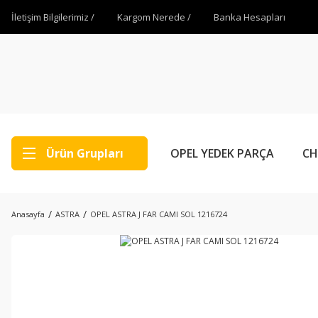
İletişim Bilgilerimiz /
Kargom Nerede /
Banka Hesapları
Ürün Grupları
OPEL YEDEK PARÇA
CH
Anasayfa
ASTRA
OPEL ASTRA J FAR CAMI SOL 1216724