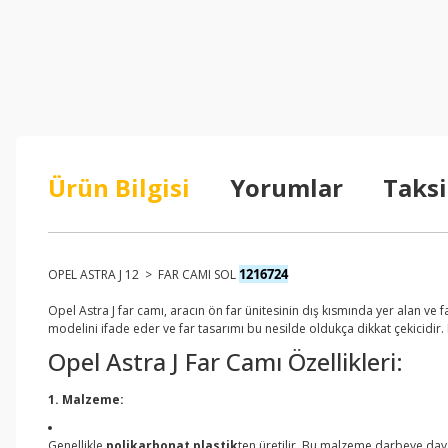
Ürün Bilgisi
Yorumlar
Taksi
1216724
OPEL ASTRA J 12 > FAR CAMI SOL
Opel Astra J far camı, aracın ön far ünitesinin dış kısmında yer alan ve f
modelini ifade eder ve far tasarımı bu nesilde oldukça dikkat çekicidir
Opel Astra J Far Camı Özellikleri:
1. Malzeme:
Genellikle
polikarbonat plastik
ten üretilir. Bu malzeme darbeye dayanı