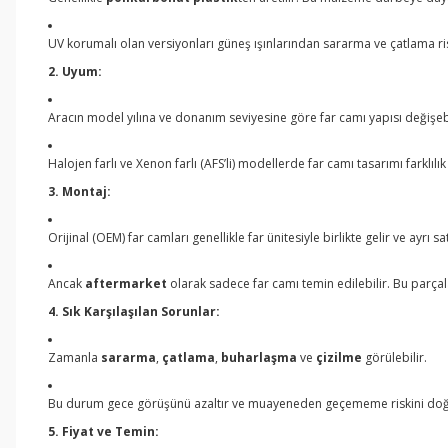
UV korumalı olan versiyonları güneş ışınlarından sararma ve çatlama risk
2. Uyum:
Aracın model yılına ve donanım seviyesine göre far camı yapısı değişebi
Halojen farlı ve Xenon farlı (AFS’li) modellerde far camı tasarımı farklılık
3. Montaj:
Orijinal (OEM) far camları genellikle far ünitesiyle birlikte gelir ve ayrı sa
Ancak
aftermarket
olarak sadece far camı temin edilebilir. Bu parçala
4. Sık Karşılaşılan Sorunlar:
Zamanla
sararma
,
çatlama
,
buharlaşma
ve
çizilme
görülebilir.
Bu durum gece görüşünü azaltır ve muayeneden geçememe riskini doğ
5. Fiyat ve Temin: