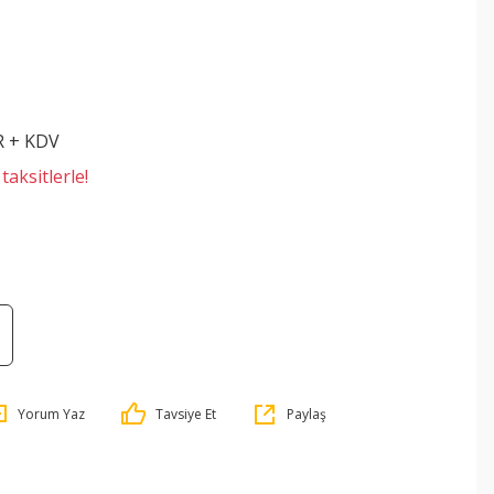
R + KDV
aksitlerle!
Yorum Yaz
Tavsiye Et
Paylaş