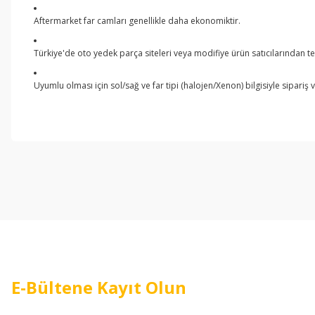
Aftermarket far camları genellikle daha ekonomiktir.
Türkiye'de oto yedek parça siteleri veya modifiye ürün satıcılarından te
Uyumlu olması için sol/sağ ve far tipi (halojen/Xenon) bilgisiyle sipariş 
Bu ürünün fiyat bilgisi, resim, ürün açıklamalarında ve diğer konul
Görüş ve önerileriniz için teşekkür ederiz.
Ürün resmi kalitesiz, bozuk veya görüntülenemiyor.
Ürün açıklamasında eksik bilgiler bulunuyor.
Ürün bilgilerinde hatalar bulunuyor.
Ürün fiyatı diğer sitelerden daha pahalı.
Bu ürüne benzer farklı alternatifler olmalı.
E-Bültene Kayıt Olun