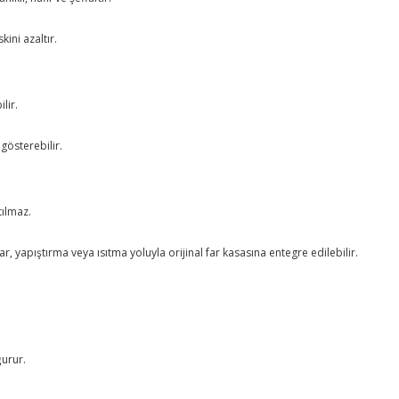
ini azaltır.
lir.
 gösterebilir.
tılmaz.
r, yapıştırma veya ısıtma yoluyla orijinal far kasasına entegre edilebilir.
urur.