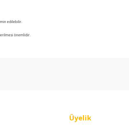
min edilebilir.
verilmesi önemlidir.
arda yetersiz gördüğünüz noktaları öneri formunu kullanarak tarafımıza ilet
Bu ürüne ilk yorumu siz yapın!
Yorum Yaz
Üyelik