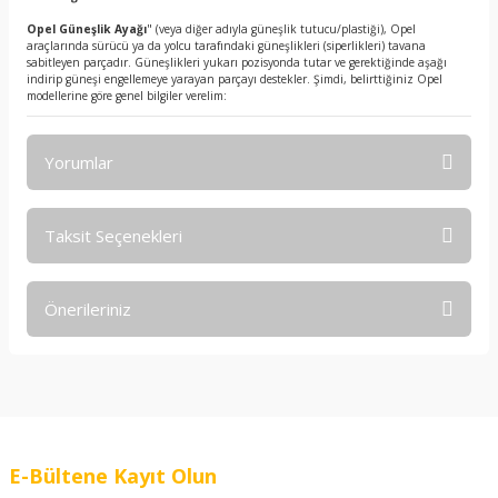
Opel Güneşlik Ayağı
" (veya diğer adıyla güneşlik tutucu/plastiği), Opel
araçlarında sürücü ya da yolcu tarafındaki güneşlikleri (siperlikleri) tavana
sabitleyen parçadır. Güneşlikleri yukarı pozisyonda tutar ve gerektiğinde aşağı
indirip güneşi engellemeye yarayan parçayı destekler. Şimdi, belirttiğiniz Opel
modellerine göre genel bilgiler verelim:
Yorumlar
Taksit Seçenekleri
Bu ürüne ilk yorumu siz yapın!
Önerileriniz
Yorum Yaz
Bu ürünün fiyat bilgisi, resim, ürün açıklamalarında ve diğer
konularda yetersiz gördüğünüz noktaları öneri formunu
kullanarak tarafımıza iletebilirsiniz.
Görüş ve önerileriniz için teşekkür ederiz.
E-Bültene Kayıt Olun
Ürün resmi kalitesiz, bozuk veya görüntülenemiyor.