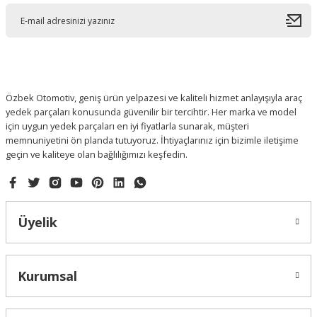
Ürün açıklamasında eksik bilgiler bulunuyor.
Ürün bilgilerinde hatalar bulunuyor.
Ürün fiyatı diğer sitelerden daha pahalı.
Bu ürüne benzer farklı alternatifler olmalı.
Özbek Otomotiv, geniş ürün yelpazesi ve kaliteli hizmet anlayışıyla araç
yedek parçaları konusunda güvenilir bir tercihtir. Her marka ve model
için uygun yedek parçaları en iyi fiyatlarla sunarak, müşteri
memnuniyetini ön planda tutuyoruz. İhtiyaçlarınız için bizimle iletişime
geçin ve kaliteye olan bağlılığımızı keşfedin.
Gönder
Üyelik
Kurumsal