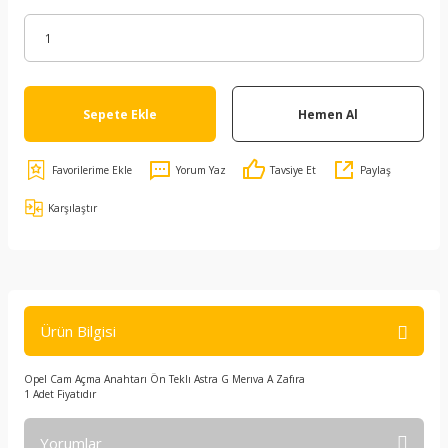
Sepete Ekle
Hemen Al
Yorum Yaz
Tavsiye Et
Paylaş
Karşılaştır
Ürün Bilgisi
Opel Cam Açma Anahtarı Ön Teklı Astra G Merıva A Zafıra
1 Adet Fiyatıdır
Yorumlar