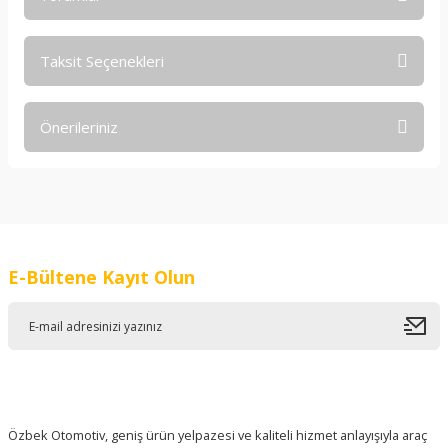
Taksit Seçenekleri
Bu ürüne ilk yorumu siz yapın!
Önerileriniz
Yorum Yaz
Bu ürünün fiyat bilgisi, resim, ürün açıklamalarında ve diğer
konularda yetersiz gördüğünüz noktaları öneri formunu
kullanarak tarafımıza iletebilirsiniz.
Görüş ve önerileriniz için teşekkür ederiz.
E-Bültene Kayıt Olun
Ürün resmi kalitesiz, bozuk veya görüntülenemiyor.
Ürün açıklamasında eksik bilgiler bulunuyor.
Ürün bilgilerinde hatalar bulunuyor.
Ürün fiyatı diğer sitelerden daha pahalı.
Bu ürüne benzer farklı alternatifler olmalı.
Özbek Otomotiv, geniş ürün yelpazesi ve kaliteli hizmet anlayışıyla araç