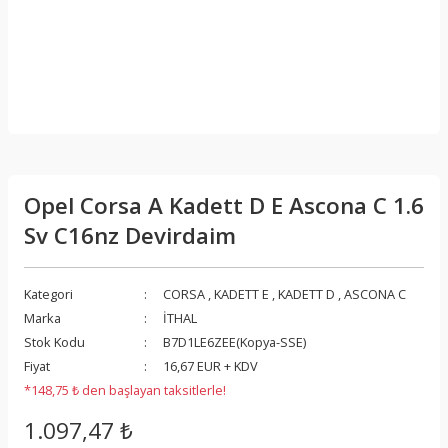
Opel Corsa A Kadett D E Ascona C 1.6
Sv C16nz Devirdaim
Kategori
CORSA
,
KADETT E
,
KADETT D
,
ASCONA C
Marka
İTHAL
Stok Kodu
B7D1LE6ZEE(Kopya-SSE)
Fiyat
16,67 EUR + KDV
*148,75 ₺ den başlayan taksitlerle!
1.097,47 ₺