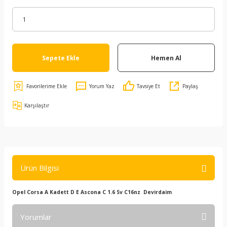
Sepete Ekle
Hemen Al
Yorum Yaz
Tavsiye Et
Paylaş
Karşılaştır
Ürün Bilgisi
Opel Corsa A Kadett D E Ascona C 1.6 Sv C16nz Devirdaim
Yorumlar