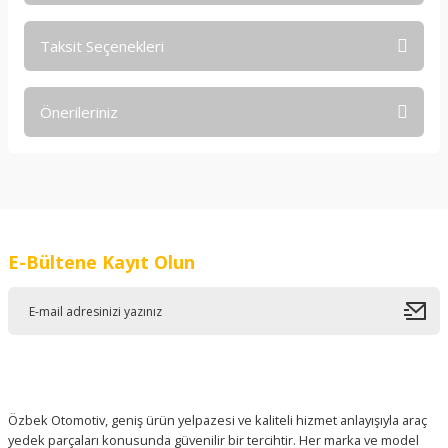
Taksit Seçenekleri
Bu ürüne ilk yorumu siz yapın!
Önerileriniz
Yorum Yaz
Bu ürünün fiyat bilgisi, resim, ürün açıklamalarında ve diğer
konularda yetersiz gördüğünüz noktaları öneri formunu
kullanarak tarafımıza iletebilirsiniz.
Görüş ve önerileriniz için teşekkür ederiz.
E-Bültene Kayıt Olun
Ürün resmi kalitesiz, bozuk veya görüntülenemiyor.
Ürün açıklamasında eksik bilgiler bulunuyor.
Ürün bilgilerinde hatalar bulunuyor.
Ürün fiyatı diğer sitelerden daha pahalı.
Bu ürüne benzer farklı alternatifler olmalı.
Özbek Otomotiv, geniş ürün yelpazesi ve kaliteli hizmet anlayışıyla araç
yedek parçaları konusunda güvenilir bir tercihtir. Her marka ve model