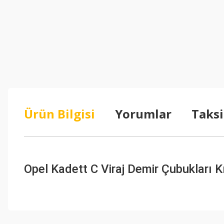
Ürün Bilgisi
Yorumlar
Taksi
Opel Kadett C Viraj Demir Çubukları K
Bu ürünün fiyat bilgisi, resim, ürün açıklamalarında ve diğer konul
Görüş ve önerileriniz için teşekkür ederiz.