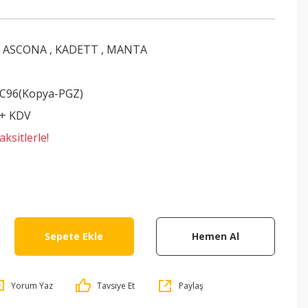
,
ASCONA
,
KADETT
,
MANTA
C96(Kopya-PGZ)
 + KDV
ksitlerle!
Sepete Ekle
Hemen Al
Yorum Yaz
Tavsiye Et
Paylaş