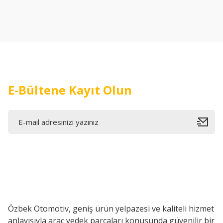
Ürün resmi kalitesiz, bozuk veya görüntülenemiyor.
Ürün açıklamasında eksik bilgiler bulunuyor.
Ürün bilgilerinde hatalar bulunuyor.
Ürün fiyatı diğer sitelerden daha pahalı.
Bu ürüne benzer farklı alternatifler olmalı.
E-Bültene Kayıt Olun
Özbek Otomotiv, geniş ürün yelpazesi ve kaliteli hizmet
anlayışıyla araç yedek parçaları konusunda güvenilir bir