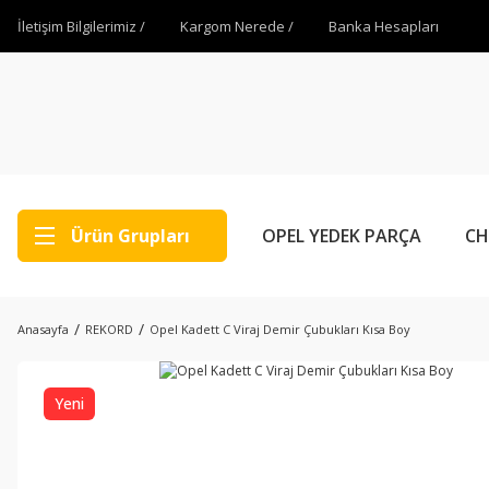
İletişim Bilgilerimiz /
Kargom Nerede /
Banka Hesapları
Ürün Grupları
OPEL YEDEK PARÇA
CH
Anasayfa
REKORD
Opel Kadett C Viraj Demir Çubukları Kısa Boy
Yeni