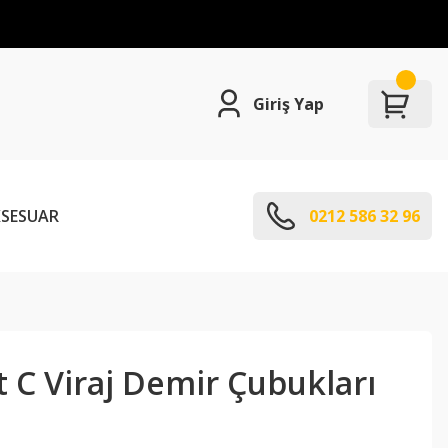
Giriş Yap
SESUAR
0212 586 32 96
 C Viraj Demir Çubukları