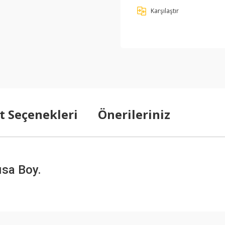
Karşılaştır
t Seçenekleri
Önerileriniz
ısa Boy.
arda yetersiz gördüğünüz noktaları öneri formunu kullanarak tarafımıza ilet
Bu ürüne ilk yorumu siz yapın!