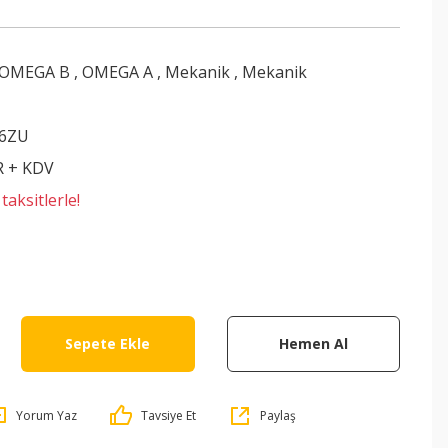
OMEGA B
,
OMEGA A
,
Mekanik
,
Mekanik
6ZU
R + KDV
aksitlerle!
Sepete Ekle
Hemen Al
Yorum Yaz
Tavsiye Et
Paylaş