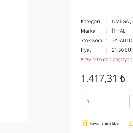
Kategori
OMEGA
,
Marka
İTHAL
Stok Kodu
3YEAB1D
Fiyat
21,50 EU
*192,10 ₺ den başlayan t
1.417,31 ₺