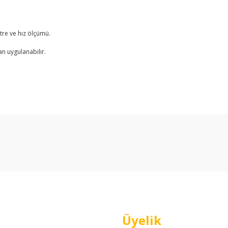
tre ve hız ölçümü.
n uygulanabilir.
arda yetersiz gördüğünüz noktaları öneri formunu kullanarak tarafımıza ilet
Bu ürüne ilk yorumu siz yapın!
Yorum Yaz
Üyelik