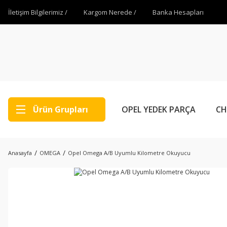
İletişim Bilgilerimiz /
Kargom Nerede /
Banka Hesapları
Ürün Grupları
OPEL YEDEK PARÇA
CH
Anasayfa
OMEGA
Opel Omega A/B Uyumlu Kilometre Okuyucu