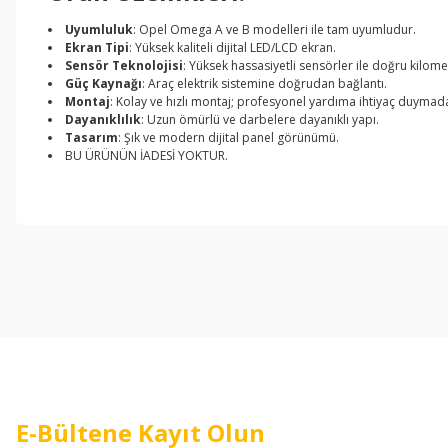
Uyumluluk
: Opel Omega A ve B modelleri ile tam uyumludur.
Ekran Tipi
: Yüksek kaliteli dijital LED/LCD ekran.
Sensör Teknolojisi
: Yüksek hassasiyetli sensörler ile doğru kilome
Güç Kaynağı
: Araç elektrik sistemine doğrudan bağlantı.
Montaj
: Kolay ve hızlı montaj; profesyonel yardıma ihtiyaç duymada
Dayanıklılık
: Uzun ömürlü ve darbelere dayanıklı yapı.
Tasarım
: Şık ve modern dijital panel görünümü.
BU ÜRÜNÜN İADESİ YOKTUR.
Bu ürünün fiyat bilgisi, resim, ürün açıklamalarında ve diğer konul
Görüş ve önerileriniz için teşekkür ederiz.
Ürün resmi kalitesiz, bozuk veya görüntülenemiyor.
Ürün açıklamasında eksik bilgiler bulunuyor.
Ürün bilgilerinde hatalar bulunuyor.
Ürün fiyatı diğer sitelerden daha pahalı.
Bu ürüne benzer farklı alternatifler olmalı.
E-Bültene Kayıt Olun