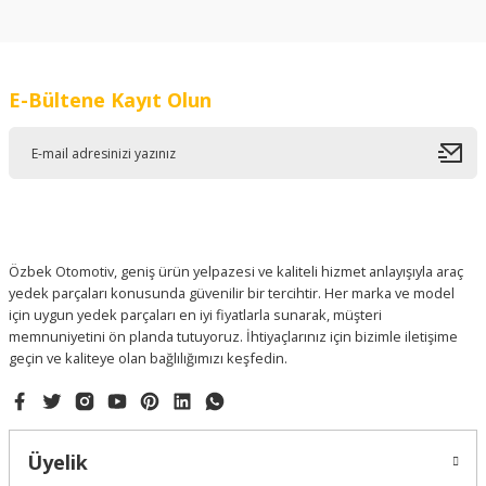
konularda yetersiz gördüğünüz noktaları öneri formunu
kullanarak tarafımıza iletebilirsiniz.
Görüş ve önerileriniz için teşekkür ederiz.
E-Bültene Kayıt Olun
Ürün resmi kalitesiz, bozuk veya görüntülenemiyor.
Ürün açıklamasında eksik bilgiler bulunuyor.
Ürün bilgilerinde hatalar bulunuyor.
Ürün fiyatı diğer sitelerden daha pahalı.
Bu ürüne benzer farklı alternatifler olmalı.
Özbek Otomotiv, geniş ürün yelpazesi ve kaliteli hizmet anlayışıyla araç
yedek parçaları konusunda güvenilir bir tercihtir. Her marka ve model
için uygun yedek parçaları en iyi fiyatlarla sunarak, müşteri
memnuniyetini ön planda tutuyoruz. İhtiyaçlarınız için bizimle iletişime
geçin ve kaliteye olan bağlılığımızı keşfedin.
Gönder
Üyelik