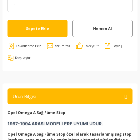
Sepete Ekle
Hemen Al
Yorum Yaz
Tavsiye Et
Paylaş
Karşılaştır
Ürün Bilgisi
Opel Omega A Sağ Füme Stop
1987-1994 ARASI MODELLERE UYUMLUDUR.
Opel Omega A Sağ Füme Stop
özel olarak tasarlanmış sağ stop
lambası, aracınızın arka aydınlatma sistemini güçlendirir ve