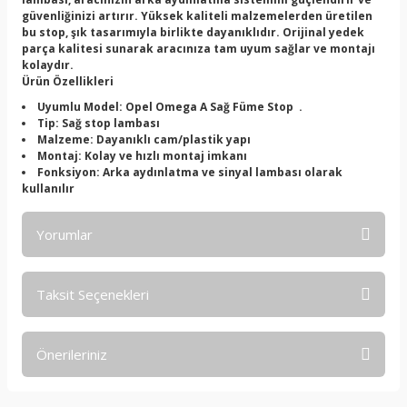
güvenliğinizi artırır. Yüksek kaliteli malzemelerden üretilen
bu stop, şık tasarımıyla birlikte dayanıklıdır. Orijinal yedek
parça kalitesi sunarak aracınıza tam uyum sağlar ve montajı
kolaydır.
Ürün Özellikleri
Uyumlu Model: Opel Omega A Sağ Füme Stop .
Tip: Sağ stop lambası
Malzeme: Dayanıklı cam/plastik yapı
Montaj: Kolay ve hızlı montaj imkanı
Fonksiyon: Arka aydınlatma ve sinyal lambası olarak
kullanılır
Yorumlar
Taksit Seçenekleri
Bu ürüne ilk yorumu siz yapın!
Önerileriniz
Yorum Yaz
Bu ürünün fiyat bilgisi, resim, ürün açıklamalarında ve diğer