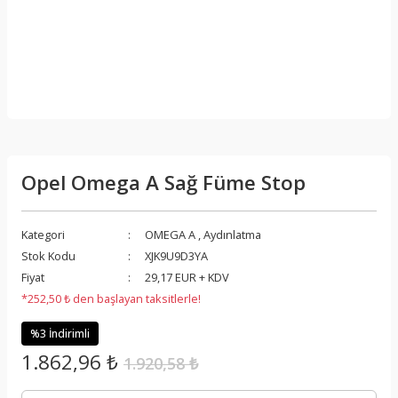
Opel Omega A Sağ Füme Stop
Kategori
OMEGA A
,
Aydınlatma
Stok Kodu
XJK9U9D3YA
Fiyat
29,17 EUR + KDV
*252,50 ₺ den başlayan taksitlerle!
%3 İndirimli
1.862,96 ₺
1.920,58 ₺