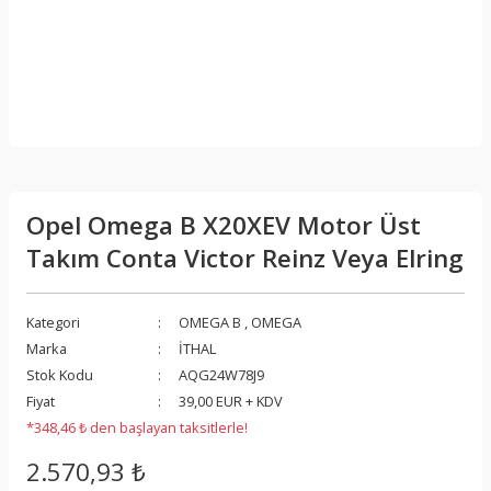
Opel Omega B X20XEV Motor Üst
Takım Conta Victor Reinz Veya Elring
Kategori
OMEGA B
,
OMEGA
Marka
İTHAL
Stok Kodu
AQG24W78J9
Fiyat
39,00 EUR + KDV
*348,46 ₺ den başlayan taksitlerle!
2.570,93 ₺