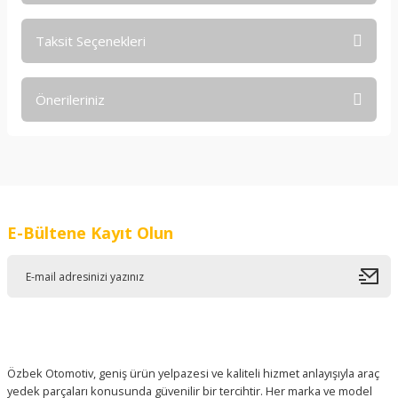
Taksit Seçenekleri
Bu ürüne ilk yorumu siz yapın!
Önerileriniz
Yorum Yaz
Bu ürünün fiyat bilgisi, resim, ürün açıklamalarında ve diğer
konularda yetersiz gördüğünüz noktaları öneri formunu
kullanarak tarafımıza iletebilirsiniz.
Görüş ve önerileriniz için teşekkür ederiz.
E-Bültene Kayıt Olun
Ürün resmi kalitesiz, bozuk veya görüntülenemiyor.
Ürün açıklamasında eksik bilgiler bulunuyor.
Ürün bilgilerinde hatalar bulunuyor.
Ürün fiyatı diğer sitelerden daha pahalı.
Bu ürüne benzer farklı alternatifler olmalı.
Özbek Otomotiv, geniş ürün yelpazesi ve kaliteli hizmet anlayışıyla araç
yedek parçaları konusunda güvenilir bir tercihtir. Her marka ve model