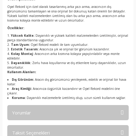
Opel Rekord için özel olarak tasarlanmış arka yazı arma, aracınızın dış
görünümünü tamamlayan ve ona orijinal bir dokunuş katan önemli bir detaydır.
Yüksek kaliteli malzemelerden üretilmiş olan bu arka yazı arma, aracınızın arka
kısmına kolayca monte edilebilir ve uzun ömürlüdür.
Özellikler:
Yüksek Kalite:
Dayanıklı ve yüksek kaliteli malzemelerden üretilmiştir, orijinal
parça standartlarına uygundur.
Tam Uyum:
Opel Rekord modeli ile tam uyumludur.
Estetik Tasarım:
Aracınıza şık ve orijinal bir görünüm kazandırır.
Kolay Montaj:
Aracınızın arka kısmına kolayca yapıştırılabilir veya monte
edilebilir.
Dayanıklılık:
Zorlu hava koşullarına ve dış etkenlere karşı dayanıklıdır, uzun
ömürlüdür.
Kullanım Alanları:
Dış Görünüm:
Aracın dış görünümünü yenileyerek, estetik ve orijinal bir hava
katar.
Araç Kimliği:
Aracınıza özgünlük kazandırır ve Opel Rekord modelini öne
çıkarır.
Koruma:
Dayanıklı malzemelerle üretilmiş olup, uzun süreli kullanım sağlar.
Yorumlar
Taksit Seçenekleri