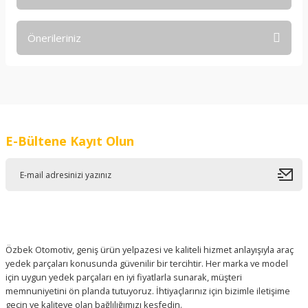
Bu ürüne ilk yorumu siz yapın!
Önerileriniz
Yorum Yaz
Bu ürünün fiyat bilgisi, resim, ürün açıklamalarında ve diğer
konularda yetersiz gördüğünüz noktaları öneri formunu
kullanarak tarafımıza iletebilirsiniz.
Görüş ve önerileriniz için teşekkür ederiz.
E-Bültene Kayıt Olun
Ürün resmi kalitesiz, bozuk veya görüntülenemiyor.
Ürün açıklamasında eksik bilgiler bulunuyor.
Ürün bilgilerinde hatalar bulunuyor.
Ürün fiyatı diğer sitelerden daha pahalı.
Bu ürüne benzer farklı alternatifler olmalı.
Özbek Otomotiv, geniş ürün yelpazesi ve kaliteli hizmet anlayışıyla araç
yedek parçaları konusunda güvenilir bir tercihtir. Her marka ve model
için uygun yedek parçaları en iyi fiyatlarla sunarak, müşteri
memnuniyetini ön planda tutuyoruz. İhtiyaçlarınız için bizimle iletişime
geçin ve kaliteye olan bağlılığımızı keşfedin.