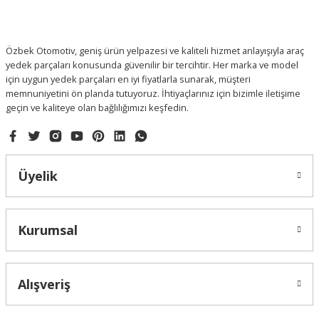
Ürün fiyatı diğer sitelerden daha pahalı.
Bu ürüne benzer farklı alternatifler olmalı.
Özbek Otomotiv, geniş ürün yelpazesi ve kaliteli hizmet anlayışıyla araç
yedek parçaları konusunda güvenilir bir tercihtir. Her marka ve model
için uygun yedek parçaları en iyi fiyatlarla sunarak, müşteri
memnuniyetini ön planda tutuyoruz. İhtiyaçlarınız için bizimle iletişime
geçin ve kaliteye olan bağlılığımızı keşfedin.
Gönder
Üyelik
Kurumsal
Alışveriş