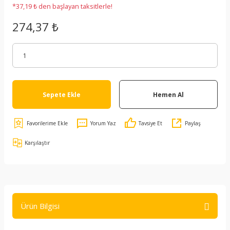
*37,19 ₺ den başlayan taksitlerle!
274,37 ₺
Sepete Ekle
Hemen Al
Yorum Yaz
Tavsiye Et
Paylaş
Karşılaştır
Ürün Bilgisi