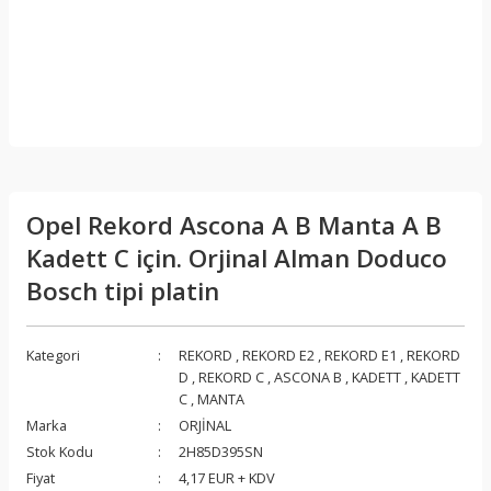
Opel Rekord Ascona A B Manta A B
Kadett C için. Orjinal Alman Doduco
Bosch tipi platin
Kategori
REKORD
,
REKORD E2
,
REKORD E1
,
REKORD
D
,
REKORD C
,
ASCONA B
,
KADETT
,
KADETT
C
,
MANTA
Marka
ORJİNAL
Stok Kodu
2H85D395SN
Fiyat
4,17 EUR + KDV