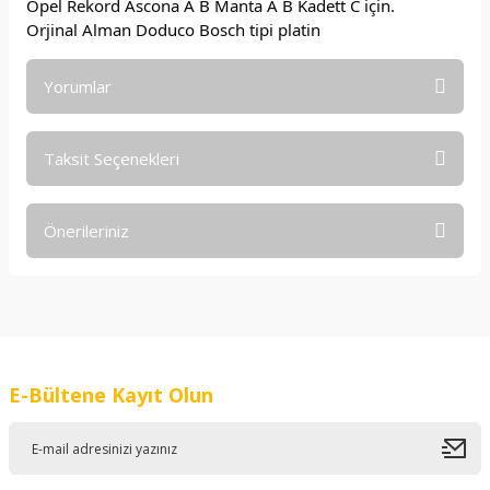
Opel Rekord Ascona A B Manta A B Kadett C için.
Orjinal Alman Doduco Bosch tipi platin
Yorumlar
Taksit Seçenekleri
Bu ürüne ilk yorumu siz yapın!
Önerileriniz
Yorum Yaz
Bu ürünün fiyat bilgisi, resim, ürün açıklamalarında ve diğer
konularda yetersiz gördüğünüz noktaları öneri formunu
kullanarak tarafımıza iletebilirsiniz.
Görüş ve önerileriniz için teşekkür ederiz.
E-Bültene Kayıt Olun
Ürün resmi kalitesiz, bozuk veya görüntülenemiyor.
Ürün açıklamasında eksik bilgiler bulunuyor.
Ürün bilgilerinde hatalar bulunuyor.