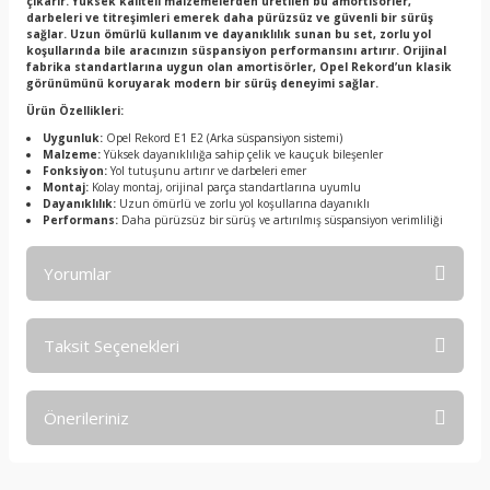
çıkarır. Yüksek kaliteli malzemelerden üretilen bu amortisörler,
darbeleri ve titreşimleri emerek daha pürüzsüz ve güvenli bir sürüş
sağlar. Uzun ömürlü kullanım ve dayanıklılık sunan bu set, zorlu yol
koşullarında bile aracınızın süspansiyon performansını artırır. Orijinal
fabrika standartlarına uygun olan amortisörler, Opel Rekord’un klasik
görünümünü koruyarak modern bir sürüş deneyimi sağlar.
Ürün Özellikleri:
Uygunluk:
Opel Rekord E1 E2 (Arka süspansiyon sistemi)
Malzeme:
Yüksek dayanıklılığa sahip çelik ve kauçuk bileşenler
Fonksiyon:
Yol tutuşunu artırır ve darbeleri emer
Montaj:
Kolay montaj, orijinal parça standartlarına uyumlu
Dayanıklılık:
Uzun ömürlü ve zorlu yol koşullarına dayanıklı
Performans:
Daha pürüzsüz bir sürüş ve artırılmış süspansiyon verimliliği
Yorumlar
Taksit Seçenekleri
Bu ürüne ilk yorumu siz yapın!
Önerileriniz
Yorum Yaz
Bu ürünün fiyat bilgisi, resim, ürün açıklamalarında ve diğer