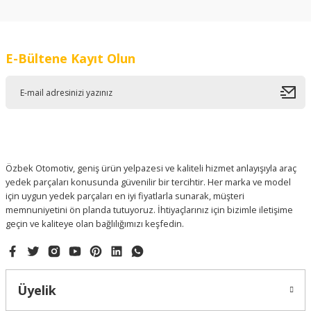
konularda yetersiz gördüğünüz noktaları öneri formunu
kullanarak tarafımıza iletebilirsiniz.
Görüş ve önerileriniz için teşekkür ederiz.
E-Bültene Kayıt Olun
Ürün resmi kalitesiz, bozuk veya görüntülenemiyor.
Ürün açıklamasında eksik bilgiler bulunuyor.
Ürün bilgilerinde hatalar bulunuyor.
Ürün fiyatı diğer sitelerden daha pahalı.
Bu ürüne benzer farklı alternatifler olmalı.
Özbek Otomotiv, geniş ürün yelpazesi ve kaliteli hizmet anlayışıyla araç
yedek parçaları konusunda güvenilir bir tercihtir. Her marka ve model
için uygun yedek parçaları en iyi fiyatlarla sunarak, müşteri
memnuniyetini ön planda tutuyoruz. İhtiyaçlarınız için bizimle iletişime
geçin ve kaliteye olan bağlılığımızı keşfedin.
Gönder
Üyelik