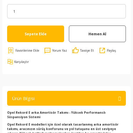
Sepete Ekle
Hemen Al
Yorum Yaz
Tavsiye Et
Paylaş
Karşılaştır
Ürün Bilgisi
Opel Rekord E arka Amortisör Takımı - Yüksek Performanslı
Süspansiyon Sistemi
Opel Rekord E modelleri için özel olarak tasarlanmış arka amortisör
takımı, aracınızın sürüş konforunu ve yol tutuşunu en üst seviyeye