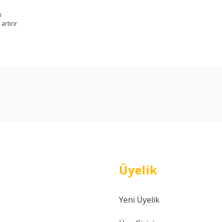
ı
rtırır
arda yetersiz gördüğünüz noktaları öneri formunu kullanarak tarafımıza ilet
Bu ürüne ilk yorumu siz yapın!
Yorum Yaz
Üyelik
Yeni Üyelik
Gönder