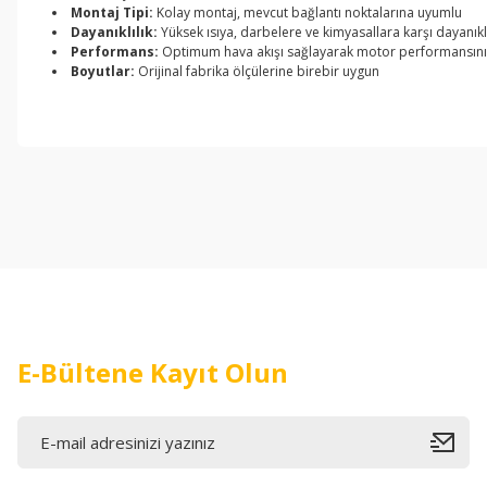
Montaj Tipi:
Kolay montaj, mevcut bağlantı noktalarına uyumlu
Dayanıklılık:
Yüksek ısıya, darbelere ve kimyasallara karşı dayanıkl
Performans:
Optimum hava akışı sağlayarak motor performansını a
Boyutlar:
Orijinal fabrika ölçülerine birebir uygun
Bu ürünün fiyat bilgisi, resim, ürün açıklamalarında ve diğer konul
Görüş ve önerileriniz için teşekkür ederiz.
Ürün resmi kalitesiz, bozuk veya görüntülenemiyor.
Ürün açıklamasında eksik bilgiler bulunuyor.
Ürün bilgilerinde hatalar bulunuyor.
Ürün fiyatı diğer sitelerden daha pahalı.
Bu ürüne benzer farklı alternatifler olmalı.
E-Bültene Kayıt Olun