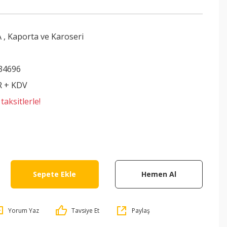
A
,
Kaporta ve Karoseri
34696
R + KDV
aksitlerle!
Sepete Ekle
Hemen Al
Yorum Yaz
Tavsiye Et
Paylaş