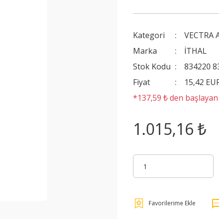
Kategori
VECTRA 
Marka
İTHAL
Stok Kodu
834220 8
Fiyat
15,42 EU
*137,59 ₺ den başlayan t
1.015,16 ₺