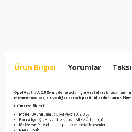
Ürün Bilgisi
Yorumlar
Taksi
Opel Vectra A 2.0 8v model araçlar için özel olarak tasarlanmı
motorunuzu toz, kir ve diğer zararlı partiküllerden korur. Hem 
Ürün Özellikleri:
Model Uyumluluğu:
Opel Vectra A 2.0 8v
Parça İçeriği:
Hava filtre kutusu (Alt ve Üst parça)
Malzeme:
Yüksek kaliteli plastik ve metal bileşenler
Renk:
Siyah