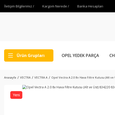
İletişim Bilgilerimiz /
Kargom Nerede /
Banka Hesapları
Ürün Grupları
OPEL YEDEK PARÇA
CH
Anasayfa
VECTRA
VECTRA A
Opel Vectra A 2.0 8v Hava Filtre Kutusu (Alt ve
Yeni