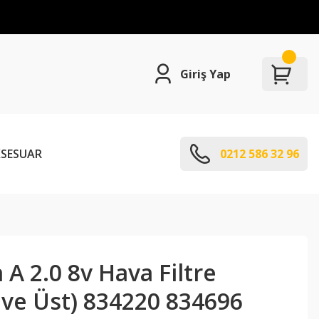
Giriş Yap
SESUAR
0212 586 32 96
 A 2.0 8v Hava Filtre
 ve Üst) 834220 834696