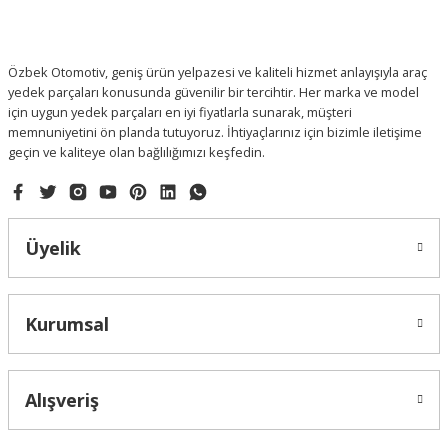
Ürün fiyatı diğer sitelerden daha pahalı.
Bu ürüne benzer farklı alternatifler olmalı.
Özbek Otomotiv, geniş ürün yelpazesi ve kaliteli hizmet anlayışıyla araç
yedek parçaları konusunda güvenilir bir tercihtir. Her marka ve model
için uygun yedek parçaları en iyi fiyatlarla sunarak, müşteri
memnuniyetini ön planda tutuyoruz. İhtiyaçlarınız için bizimle iletişime
geçin ve kaliteye olan bağlılığımızı keşfedin.
Gönder
Üyelik
Kurumsal
Alışveriş