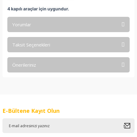
4 kapılı araçlar için uygundur.
Yorumlar
Taksit Seçenekleri
Bu ürüne ilk yorumu siz yapın!
Önerileriniz
Yorum Yaz
Bu ürünün fiyat bilgisi, resim, ürün açıklamalarında ve diğer
konularda yetersiz gördüğünüz noktaları öneri formunu
kullanarak tarafımıza iletebilirsiniz.
Görüş ve önerileriniz için teşekkür ederiz.
E-Bültene Kayıt Olun
Ürün resmi kalitesiz, bozuk veya görüntülenemiyor.
Ürün açıklamasında eksik bilgiler bulunuyor.
Ürün bilgilerinde hatalar bulunuyor.