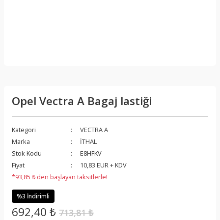
Opel Vectra A Bagaj lastiği
Kategori
VECTRA A
Marka
İTHAL
Stok Kodu
E8HFKV
Fiyat
10,83 EUR + KDV
*93,85 ₺ den başlayan taksitlerle!
%3 İndirimli
692,40 ₺
713,81 ₺