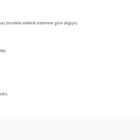
maz (modelin elektrik sistemine göre değişir).
ık).
lir).
arda yetersiz gördüğünüz noktaları öneri formunu kullanarak tarafımıza ilet
Bu ürüne ilk yorumu siz yapın!