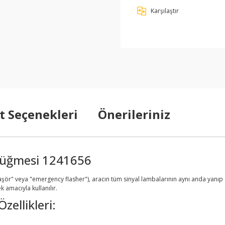
Karşılaştır
t Seçenekleri
Önerileriniz
 Düğmesi 1241656
aşör" veya "emergency flasher"), aracın tüm sinyal lambalarının aynı anda yanıp sö
 amacıyla kullanılır.
zellikleri: