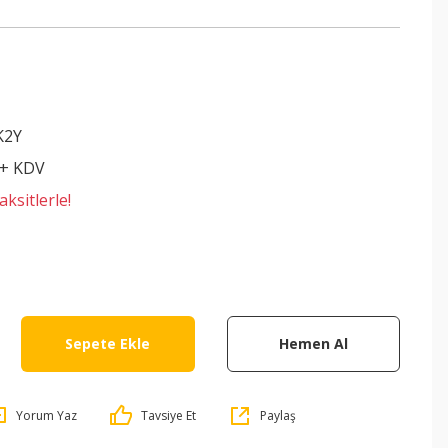
K2Y
 + KDV
ksitlerle!
Sepete Ekle
Hemen Al
Yorum Yaz
Tavsiye Et
Paylaş