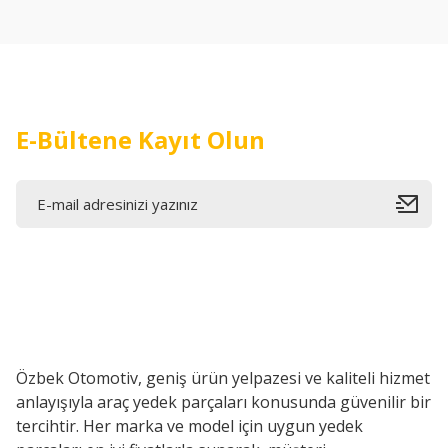
Ürün açıklamasında eksik bilgiler bulunuyor.
Ürün bilgilerinde hatalar bulunuyor.
Ürün fiyatı diğer sitelerden daha pahalı.
Bu ürüne benzer farklı alternatifler olmalı.
E-Bültene Kayıt Olun
Özbek Otomotiv, geniş ürün yelpazesi ve kaliteli hizmet
anlayışıyla araç yedek parçaları konusunda güvenilir bir
tercihtir. Her marka ve model için uygun yedek