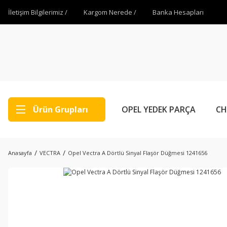
İletişim Bilgilerimiz /
Kargom Nerede /
Banka Hesapları
Ürün Grupları
OPEL YEDEK PARÇA
CH
Anasayfa
VECTRA
Opel Vectra A Dörtlü Sinyal Flaşör Düğmesi 1241656