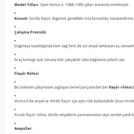
Model Yılları
: Opel Vectra A, 1988–1995 yılları arasında üretilmiştir.
Konum
: Dörtlü flaşör düğmesi genellikle orta konsolda, havalandırma 
Çalışma Prensibi
:
Düğmeye basıldığında hem sağ hem de sol sinyal lambaları eş zamanlı 
Araç kontağı açık olmasa bile çalışabilir (akü bağlantısı yeterli ise).
Flaşör Rölesi
:
Bu sistemin çalışmasını sağlayan temel parçalardan biri
flaşör rölesi
d
Vectra A’da sinyal ve dörtlü flaşör için aynı röle kullanılabilir (bazı model
Arızalı flaşör rölesi, dörtlü sinyallerin yanmamasına veya sürekli yanık 
Ampuller
: