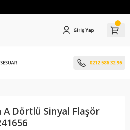
Giriş Yap
SESUAR
0212 586 32 96
 A Dörtlü Sinyal Flaşör
241656