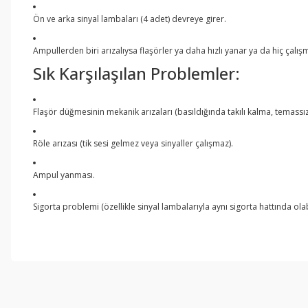
Ön ve arka sinyal lambaları (4 adet) devreye girer.
Ampullerden biri arızalıysa flaşörler ya daha hızlı yanar ya da hiç çalış
Sık Karşılaşılan Problemler:
Flaşör düğmesinin mekanik arızaları (basıldığında takılı kalma, temassızl
Röle arızası (tik sesi gelmez veya sinyaller çalışmaz).
Ampul yanması.
Sigorta problemi (özellikle sinyal lambalarıyla aynı sigorta hattında olabi
Bu ürünün fiyat bilgisi, resim, ürün açıklamalarında ve diğer konul
Görüş ve önerileriniz için teşekkür ederiz.
Ürün resmi kalitesiz, bozuk veya görüntülenemiyor.