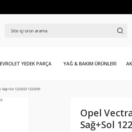
EVROLET YEDEK PARÇA
YAĞ & BAKIM ÜRÜNLERİ
AK
mı Sağ+Sol 1222023 1222030
Opel Vectra
Sağ+Sol 12