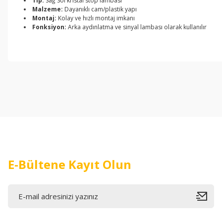
Tip:
Sağ Sol kristal stop lambası
Malzeme:
Dayanıklı cam/plastik yapı
Montaj:
Kolay ve hızlı montaj imkanı
Fonksiyon:
Arka aydınlatma ve sinyal lambası olarak kullanılır
Bu ürünün fiyat bilgisi, resim, ürün açıklamalarında ve diğer konul
Görüş ve önerileriniz için teşekkür ederiz.
Ürün resmi kalitesiz, bozuk veya görüntülenemiyor.
Ürün açıklamasında eksik bilgiler bulunuyor.
Ürün bilgilerinde hatalar bulunuyor.
Ürün fiyatı diğer sitelerden daha pahalı.
Bu ürüne benzer farklı alternatifler olmalı.
E-Bültene Kayıt Olun