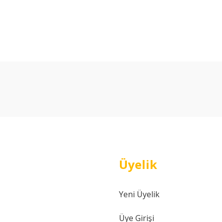
arda yetersiz gördüğünüz noktaları öneri formunu kullanarak tarafımıza ilet
Bu ürüne ilk yorumu siz yapın!
Yorum Yaz
Üyelik
Yeni Üyelik
Gönder
Üye Girişi