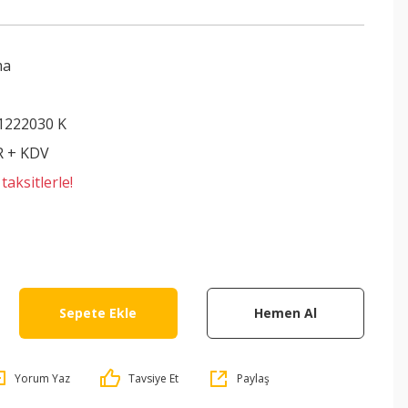
ma
1222030 K
R + KDV
aksitlerle!
Sepete Ekle
Hemen Al
Yorum Yaz
Tavsiye Et
Paylaş