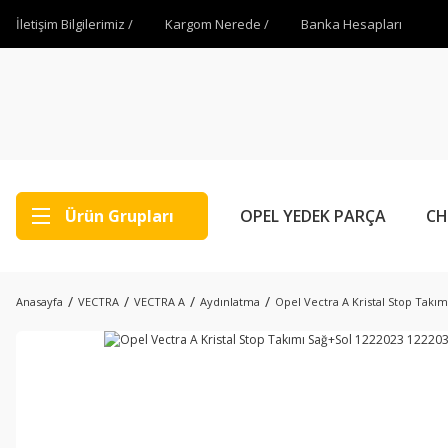
İletişim Bilgilerimiz /
Kargom Nerede /
Banka Hesapları
Ürün Grupları
OPEL YEDEK PARÇA
CH
Anasayfa
VECTRA
VECTRA A
Aydınlatma
Opel Vectra A Kristal Stop Takı