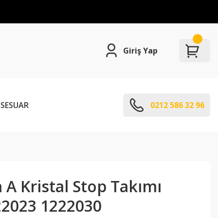
Giriş Yap
SESUAR
0212 586 32 96
 A Kristal Stop Takımı
22023 1222030