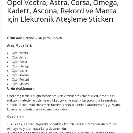
Opel Vectra, Astra, Corsa, Omega,
Kadett, Ascona, Rekord ve Manta
için Elektronik Ateşleme Stickerı
Ürün Adı:
Elektronik Ateşleme Stickerı
Araç Modelleri:
Opel Vectra
Opel Astra
Opel Corsa
Opel Omega
Opel Kadett
Opel Ascona
Opel Rekord
Opel Manta
Ürün Açıklaması:
Opel araç modelleri için tasarlanmış elektronik ateşleme stickerı, aracınızın
elektronik ateşleme sistemine dikkat çekici ve estetik bir görünüm kazandırır.
Yüksek kaliteli malzemelerden üretilmiş olan bu sticker, aracınızın dış yüzeyine
kolayca yapıştırılabilir ve uzun ömürlüdür.
Özellikler:
Yüksek Kalite:
Dayanıklı ve yüksek kaliteli vinil malzemeden üretilmiştir,
solmaya ve yıpranmaya karşı dayanıklıdır.