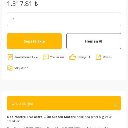
1.317,81 ₺
Sepete Ekle
Hemen Al
Yorum Yaz
Tavsiye Et
Paylaş
Karşılaştır
Ürün Bilgisi
Opel Vectra B ve Astra G Ön Silecek Motoru
hakkında genel bilgiler ve
özellikler: