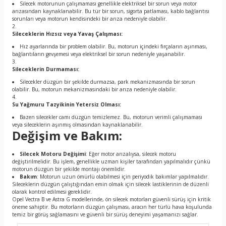
Silecek motorunun çalışmaması genellikle elektriksel bir sorun veya motor
arızasından kaynaklanabilir. Bu tür bir sorun, sigorta patlaması, kablo bağlantısı
sorunları veya motorun kendisindeki bir arıza nedeniyle olabilir.
Sileceklerin Hızsız veya Yavaş Çalışması:
Hız ayarlarında bir problem olabilir. Bu, motorun içindeki fırçaların aşınması,
bağlantıların gevşemesi veya elektriksel bir sorun nedeniyle yaşanabilir.
Sileceklerin Durmaması:
Silecekler düzgün bir şekilde durmazsa, park mekanizmasında bir sorun
olabilir. Bu, motorun mekanizmasındaki bir arıza nedeniyle olabilir.
Su Yağmuru Tazyikinin Yetersiz Olması:
Bazen silecekler camı düzgün temizlemez. Bu, motorun verimli çalışmaması
veya sileceklerin aşınmış olmasından kaynaklanabilir.
Değişim ve Bakım:
Silecek Motoru Değişimi
: Eğer motor arızalıysa, silecek motoru
değiştirilmelidir. Bu işlem, genellikle uzman kişiler tarafından yapılmalıdır çünkü
motorun düzgün bir şekilde montajı önemlidir.
Bakım
: Motorun uzun ömürlü olabilmesi için periyodik bakımlar yapılmalıdır.
Sileceklerin düzgün çalıştığından emin olmak için silecek lastiklerinin de düzenli
olarak kontrol edilmesi gereklidir.
Opel Vectra B ve Astra G modellerinde, ön silecek motorları güvenli sürüş için kritik
öneme sahiptir. Bu motorların düzgün çalışması, aracın her türlü hava koşulunda
temiz bir görüş sağlamasını ve güvenli bir sürüş deneyimi yaşamanızı sağlar.