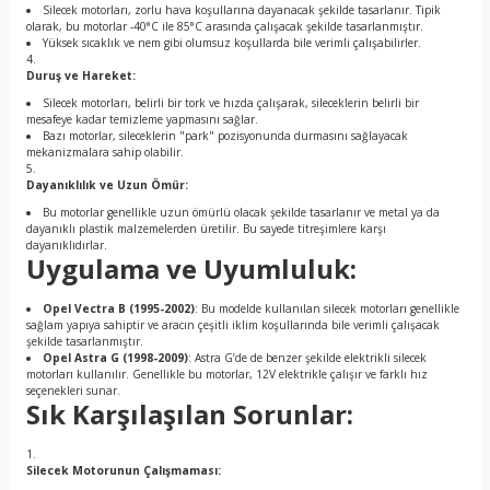
Silecek motorları, zorlu hava koşullarına dayanacak şekilde tasarlanır. Tipik
olarak, bu motorlar -40°C ile 85°C arasında çalışacak şekilde tasarlanmıştır.
Yüksek sıcaklık ve nem gibi olumsuz koşullarda bile verimli çalışabilirler.
Duruş ve Hareket:
Silecek motorları, belirli bir tork ve hızda çalışarak, sileceklerin belirli bir
mesafeye kadar temizleme yapmasını sağlar.
Bazı motorlar, sileceklerin "park" pozisyonunda durmasını sağlayacak
mekanizmalara sahip olabilir.
Dayanıklılık ve Uzun Ömür:
Bu motorlar genellikle uzun ömürlü olacak şekilde tasarlanır ve metal ya da
dayanıklı plastik malzemelerden üretilir. Bu sayede titreşimlere karşı
dayanıklıdırlar.
Uygulama ve Uyumluluk:
Opel Vectra B (1995-2002)
: Bu modelde kullanılan silecek motorları genellikle
sağlam yapıya sahiptir ve aracın çeşitli iklim koşullarında bile verimli çalışacak
şekilde tasarlanmıştır.
Opel Astra G (1998-2009)
: Astra G’de de benzer şekilde elektrikli silecek
motorları kullanılır. Genellikle bu motorlar, 12V elektrikle çalışır ve farklı hız
seçenekleri sunar.
Sık Karşılaşılan Sorunlar:
Silecek Motorunun Çalışmaması: