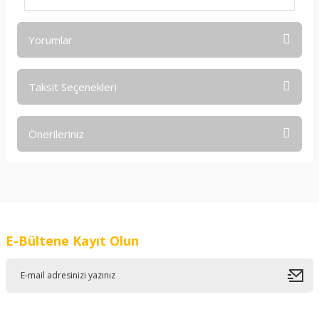
Yorumlar
Taksit Seçenekleri
Bu ürüne ilk yorumu siz yapın!
Önerileriniz
Yorum Yaz
Bu ürünün fiyat bilgisi, resim, ürün açıklamalarında ve diğer
konularda yetersiz gördüğünüz noktaları öneri formunu
kullanarak tarafımıza iletebilirsiniz.
Görüş ve önerileriniz için teşekkür ederiz.
E-Bültene Kayıt Olun
Ürün resmi kalitesiz, bozuk veya görüntülenemiyor.
Ürün açıklamasında eksik bilgiler bulunuyor.
Ürün bilgilerinde hatalar bulunuyor.
Ürün fiyatı diğer sitelerden daha pahalı.