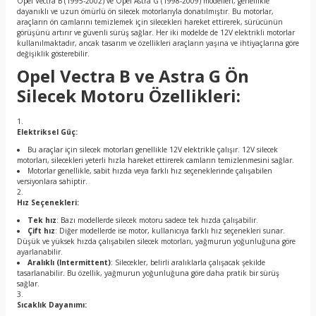
Opel Vectra B (1995-2002) ve Opel Astra G (1998-2009) modelleri, genellikle
dayanıklı ve uzun ömürlü ön silecek motorlarıyla donatılmıştır. Bu motorlar,
araçların ön camlarını temizlemek için silecekleri hareket ettirerek, sürücünün
görüşünü artırır ve güvenli sürüş sağlar. Her iki modelde de 12V elektrikli motorlar
kullanılmaktadır, ancak tasarım ve özellikleri araçların yaşına ve ihtiyaçlarına göre
değişiklik gösterebilir.
Opel Vectra B ve Astra G Ön
Silecek Motoru Özellikleri:
Elektriksel Güç:
Bu araçlar için silecek motorları genellikle 12V elektrikle çalışır. 12V silecek
motorları, silecekleri yeterli hızla hareket ettirerek camların temizlenmesini sağlar.
Motorlar genellikle, sabit hızda veya farklı hız seçeneklerinde çalışabilen
versiyonlara sahiptir.
Hız Seçenekleri:
Tek hız
: Bazı modellerde silecek motoru sadece tek hızda çalışabilir.
Çift hız
: Diğer modellerde ise motor, kullanıcıya farklı hız seçenekleri sunar.
Düşük ve yüksek hızda çalışabilen silecek motorları, yağmurun yoğunluğuna göre
ayarlanabilir.
Aralıklı (Intermittent)
: Silecekler, belirli aralıklarla çalışacak şekilde
tasarlanabilir. Bu özellik, yağmurun yoğunluğuna göre daha pratik bir sürüş
sağlar.
Sıcaklık Dayanımı: