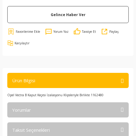
Gelince Haber Ver
Yorum Yaz
Tavsiye Et
Paylaş
Karşılaştır
Ürün Bilgisi
Opel Vectra B Kaput Keçesi İzalasyonu Klipsleriyle Birlikte 1162480
Yorumlar
Taksit Seçenekleri
Bu ürüne ilk yorumu siz yapın!