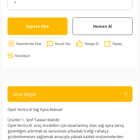
Sepete Ekle
Hemen Al
Yorum Yaz
Tavsiye Et
Paylaş
Karşılaştır
Ürün Bilgisi
Opel Vectra B Sağ Ayna Manuel
Ürünler 1. Sınıf Taiwan Malıdır.
Opel Vectra B araç modelleri için tasarlanmış olan sağ ayna sürüş
güvenliğini artırmak ve sürücünün arkadaki trafiği rahatça
gözlemlemesini sağlamak amacıyla yüksek kaliteli malzemelerden