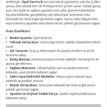
üretilmiştir.
Opel Vectra B
için özel olarak uyarlanmış olan bu iç dikiz
aynası, hem estetik hem de fonksiyonel bir çözüm sunar. Yüksek görüş
açısı, titiz işçilik ve sağlam yapısıyla uzun yıllar güvenle kullanılabilir.
Aynada kullanılan genişletilmiş cam teknolojisi, sürücünün arka
kısımdaki her türlü engeli görmesini sağlar. Ayrıca, vites değiştirirken
veya manevra yaparken arka alanın net bir şekilde görünmesini sağlar.
Ürün Özellikleri:
Model Uyumlu:
Opel Vectra B
Yüksek Görüş Açısı:
Arka trafiği net bir şekilde izleyebilme imkanı
sunar.
Şık Tasarım:
Araç içi dekorasyon ile uyumlu modern ve şık bir
tasarıma sahip.
Kolay Montaj:
Aracınıza kolayca monte edilebilir, herhangi bir ek
aparat gerektirmez.
Sağlam Malzeme:
Yüksek kaliteli cam ve plastik malzeme
kullanımı, uzun ömürlü kullanım sağlar.
Sabit veya Elektrikli Modeller:
İhtiyaca göre manuel veya
elektrikli seçenekler mevcut.
Büyük Görüş Alanı:
Sürücünün arkadaki her türlü engeli net bir
şekilde görmesini sağlar.
Uyumlu ve Orijinal Yedek Parça:
Opelin orijinal yedek parça
kalitesine sahip.