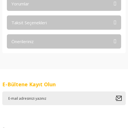
Yorumlar
Taksit Seçenekleri
Bu ürüne ilk yorumu siz yapın!
Önerileriniz
Yorum Yaz
Bu ürünün fiyat bilgisi, resim, ürün açıklamalarında ve diğer
konularda yetersiz gördüğünüz noktaları öneri formunu
kullanarak tarafımıza iletebilirsiniz.
Görüş ve önerileriniz için teşekkür ederiz.
E-Bültene Kayıt Olun
Ürün resmi kalitesiz, bozuk veya görüntülenemiyor.
Ürün açıklamasında eksik bilgiler bulunuyor.
Ürün bilgilerinde hatalar bulunuyor.
Ürün fiyatı diğer sitelerden daha pahalı.
Bu ürüne benzer farklı alternatifler olmalı.