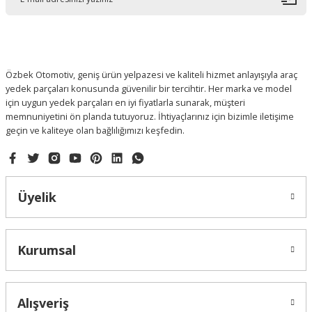
Ürün bilgilerinde hatalar bulunuyor.
Ürün fiyatı diğer sitelerden daha pahalı.
Bu ürüne benzer farklı alternatifler olmalı.
Özbek Otomotiv, geniş ürün yelpazesi ve kaliteli hizmet anlayışıyla araç
yedek parçaları konusunda güvenilir bir tercihtir. Her marka ve model
için uygun yedek parçaları en iyi fiyatlarla sunarak, müşteri
memnuniyetini ön planda tutuyoruz. İhtiyaçlarınız için bizimle iletişime
geçin ve kaliteye olan bağlılığımızı keşfedin.
Gönder
Üyelik
Kurumsal
Alışveriş