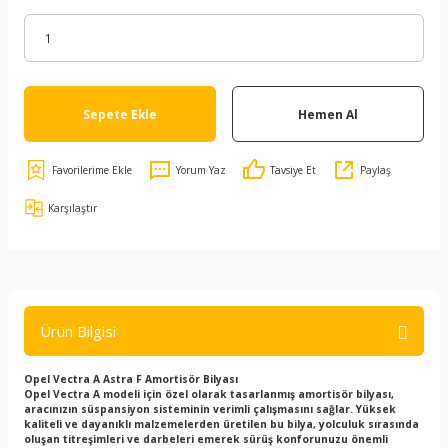
Sepete Ekle
Hemen Al
Yorum Yaz
Tavsiye Et
Paylaş
Karşılaştır
Ürün Bilgisi
Opel Vectra A Astra F Amortisör Bilyası
Opel Vectra A modeli için özel olarak tasarlanmış amortisör bilyası,
aracınızın süspansiyon sisteminin verimli çalışmasını sağlar. Yüksek
kaliteli ve dayanıklı malzemelerden üretilen bu bilya, yolculuk sırasında
oluşan titreşimleri ve darbeleri emerek sürüş konforunuzu önemli