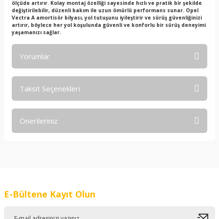
ölçüde artırır. Kolay montaj özelliği sayesinde hızlı ve pratik bir şekilde
değiştirilebilir, düzenli bakım ile uzun ömürlü performans sunar. Opel
Vectra A amortisör bilyası, yol tutuşunu iyileştirir ve sürüş güvenliğinizi
artırır, böylece her yol koşulunda güvenli ve konforlu bir sürüş deneyimi
yaşamanızı sağlar.
Yorumlar
Taksit Seçenekleri
Bu ürüne ilk yorumu siz yapın!
Önerileriniz
Yorum Yaz
Bu ürünün fiyat bilgisi, resim, ürün açıklamalarında ve diğer
konularda yetersiz gördüğünüz noktaları öneri formunu
kullanarak tarafımıza iletebilirsiniz.
Görüş ve önerileriniz için teşekkür ederiz.
E-Bültene Kayıt Olun
Ürün resmi kalitesiz, bozuk veya görüntülenemiyor.
Ürün açıklamasında eksik bilgiler bulunuyor.