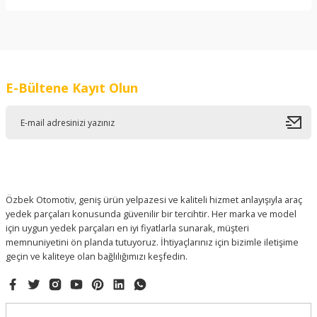
Bu ürünün fiyat bilgisi, resim, ürün açıklamalarında ve diğer
konularda yetersiz gördüğünüz noktaları öneri formunu
kullanarak tarafımıza iletebilirsiniz.
Görüş ve önerileriniz için teşekkür ederiz.
E-Bültene Kayıt Olun
Ürün resmi kalitesiz, bozuk veya görüntülenemiyor.
Ürün açıklamasında eksik bilgiler bulunuyor.
Ürün bilgilerinde hatalar bulunuyor.
Ürün fiyatı diğer sitelerden daha pahalı.
Bu ürüne benzer farklı alternatifler olmalı.
Özbek Otomotiv, geniş ürün yelpazesi ve kaliteli hizmet anlayışıyla araç
yedek parçaları konusunda güvenilir bir tercihtir. Her marka ve model
için uygun yedek parçaları en iyi fiyatlarla sunarak, müşteri
memnuniyetini ön planda tutuyoruz. İhtiyaçlarınız için bizimle iletişime
geçin ve kaliteye olan bağlılığımızı keşfedin.
Gönder