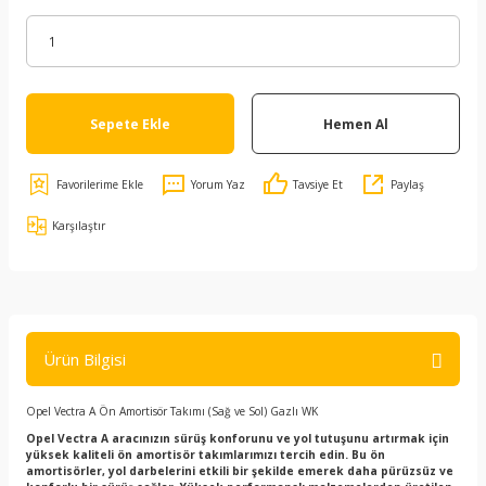
Sepete Ekle
Hemen Al
Yorum Yaz
Tavsiye Et
Paylaş
Karşılaştır
Ürün Bilgisi
Opel Vectra A Ön Amortisör Takımı (Sağ ve Sol) Gazlı WK
Opel Vectra A aracınızın sürüş konforunu ve yol tutuşunu artırmak için
yüksek kaliteli ön amortisör takımlarımızı tercih edin. Bu ön
amortisörler, yol darbelerini etkili bir şekilde emerek daha pürüzsüz ve