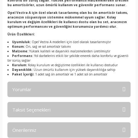
konforlu bir sürüş sağlar. Yüksek performanslı malzemelerden üretilen
bu amortisörler, uzun ömürlü kullanım ve güvenilir performans sunar.
Opel Vectra A için özel olarak tasarlanmış olan bu ön amortisör takımı,
aracınızın süspansiyon sistemine mükemmel uyum sağlar. Kolay
kurulum ve değişim özellikleri ile kullanıcı dostu olan bu set, aracınızın
optimum performansını ve güvenliğini korumanıza yardımcı olur.
Ürün Özellikleri:
Uyumluluk:
Opel Vectra A modelleri için özel olarak tasarlanmıştır
Konum:
Ön, sağ ve sol amortisör takımı
Malzeme:
Yüksek kaliteli ve dayanıklı malzemelerden üretilmiştir
Performans:
Yol darbelerini etkili bir şekilde emerek daha konforlu ve güvenli
bir sürüş sağlar
Kurulum:
Kolay kurulum ve değiştirme özellikleri ile kullanıcı dostudur
Dayanıklılık:
Uzun ömürlü kullanım için yüksek dayanıklılığa sahip
Paket İçeriği:
1 adet sağ ön amortisör ve 1 adet sol ön amortisör
Yorumlar
Taksit Seçenekleri
Bu ürüne ilk yorumu siz yapın!
Önerileriniz
Yorum Yaz