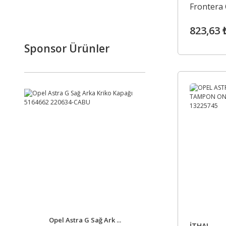
Frontera 
Motor Ya
823,63 
5650831-
Sponsor Ürünler
Opel Astra G Sağ Ark ...
İTHAL