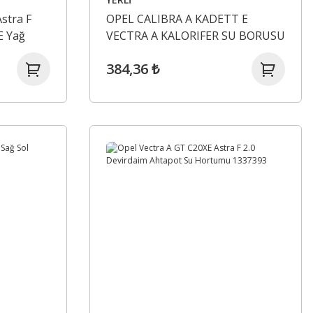
stra F
OPEL CALIBRA A KADETT E
E Yağ
VECTRA A KALORIFER SU BORUSU
1.6 1.8 2.0 1336062
384,36 ₺