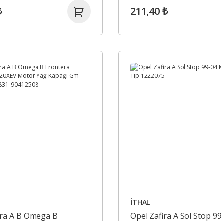
₺
211,40 ₺
İTHAL
tra A B Omega B
Opel Zafira A Sol Stop 9