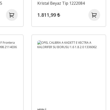
75
Kristal Beyaz Tip 1222084
1.811,99 ₺
YERLİ