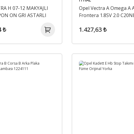
RA H 07-12 MAKYAJLI
Opel Vectra A Omega A A
PON ON GRI ASTARLI
Frontera 1.8SV 2.0 C20N
ELİ 13225745
Karteri 652098 2114036
4 ₺
1.427,63 ₺