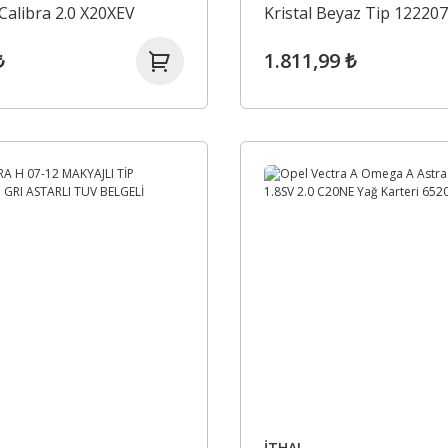
Calibra 2.0 X20XEV
Kristal Beyaz Tip 12220
ğ Kapağı Gm Orjinal
₺
1.811,99 ₺
90412508
İTHAL