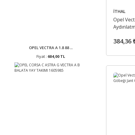
İTHAL
Opel Vect
Aydınlat
384,36 
OPEL VECTRA A 1.8 88 ...
Fiyat :
604,00 TL