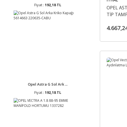
Fiyat :
192,18 TL
OPEL AST
TİP TAM
TUV BELG
4.667,2
Opel Astra G Sol Ark ...
Fiyat :
192,18 TL