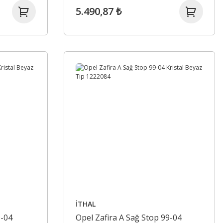
5.490,87 ₺
620033400
İTHAL
9-04
Opel Zafira A Sağ Stop 99-04