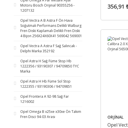
Opel Omega A Far Mesafe Ayar
356,91 
Motoru Bosch Orijinal 90355256 -
1207132
Opel Vectra A B Astra F Ön Hava
Soğutmalı Performans Delikli Walburg
Fren Diski Kaplamalı Delikli Fren Diski
4 Bijon 256X24X60X41 569042 569001
Opel Vectra A Astra F Sağ Salıncak -
Delphi Marka 352192
Opel Astra H Sağ Füme Stop Hb
1222356 / 93190307 / 94709850 TYC
Marka
Opel Astra H Hb Füme Sol Stop
1222355 / 93190306 / 94709851
Opel Frontera A 92-98 Sağ Far
1216002
Opel Omega B x25xe x30xe Ön Takım
ORJİNAL
Fren Disci 94-03 Arası
Opel Vec