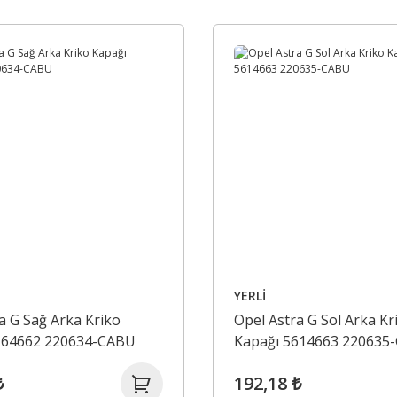
YERLİ
a G Sağ Arka Kriko
Opel Astra G Sol Arka Kr
164662 220634-CABU
Kapağı 5614663 220635
₺
192,18 ₺