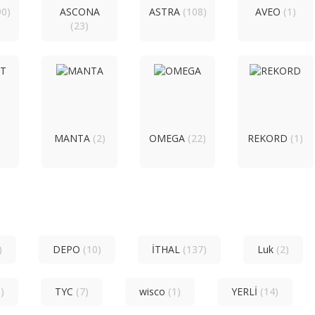
90)
ASCONA
ASTRA
(108)
AVEO
(1)
(23)
T
MANTA
(2)
OMEGA
(22)
REKORD
(1)
)
DEPO
(10)
İTHAL
(137)
Luk
(2)
)
TYC
(7)
wisco
(1)
YERLİ
(14)