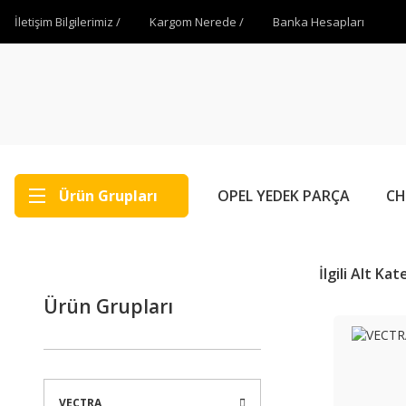
İletişim Bilgilerimiz /
Kargom Nerede /
Banka Hesapları
Ürün Grupları
OPEL YEDEK PARÇA
CH
İlgili Alt Ka
Ürün Grupları
VECTRA