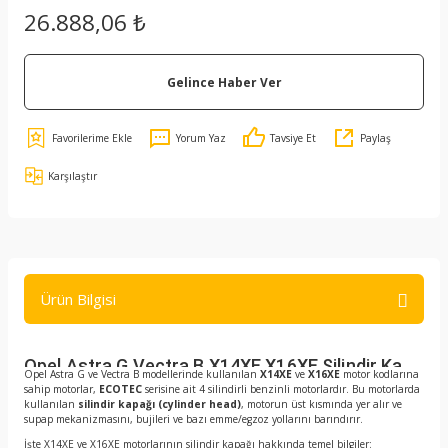
26.888,06 ₺
Gelince Haber Ver
Yorum Yaz
Tavsiye Et
Paylaş
Karşılaştır
Ürün Bilgisi
Opel Astra G Vectra B X14XE X16XE Silindir Kapağı
Opel Astra G ve Vectra B modellerinde kullanılan
X14XE
ve
X16XE
motor kodlarına
sahip motorlar,
ECOTEC
serisine ait 4 silindirli benzinli motorlardır. Bu motorlarda
kullanılan
silindir kapağı (cylinder head)
, motorun üst kısmında yer alır ve
supap mekanizmasını, bujileri ve bazı emme/egzoz yollarını barındırır.
İşte X14XE ve X16XE motorlarının silindir kapağı hakkında temel bilgiler: