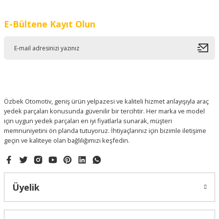
Görüş ve önerileriniz için teşekkür ederiz.
E-Bültene Kayıt Olun
Ürün resmi kalitesiz, bozuk veya görüntülenemiyor.
Ürün açıklamasında eksik bilgiler bulunuyor.
Ürün bilgilerinde hatalar bulunuyor.
Ürün fiyatı diğer sitelerden daha pahalı.
Bu ürüne benzer farklı alternatifler olmalı.
Özbek Otomotiv, geniş ürün yelpazesi ve kaliteli hizmet anlayışıyla araç
yedek parçaları konusunda güvenilir bir tercihtir. Her marka ve model
için uygun yedek parçaları en iyi fiyatlarla sunarak, müşteri
memnuniyetini ön planda tutuyoruz. İhtiyaçlarınız için bizimle iletişime
geçin ve kaliteye olan bağlılığımızı keşfedin.
Gönder
Üyelik