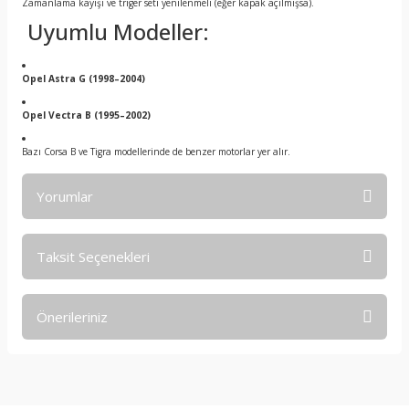
Zamanlama kayışı ve triger seti yenilenmeli (eğer kapak açılmışsa).
Uyumlu Modeller:
Opel Astra G (1998–2004)
Opel Vectra B (1995–2002)
Bazı Corsa B ve Tigra modellerinde de benzer motorlar yer alır.
Yorumlar
Taksit Seçenekleri
Bu ürüne ilk yorumu siz yapın!
Önerileriniz
Yorum Yaz
Bu ürünün fiyat bilgisi, resim, ürün açıklamalarında ve diğer
konularda yetersiz gördüğünüz noktaları öneri formunu
kullanarak tarafımıza iletebilirsiniz.