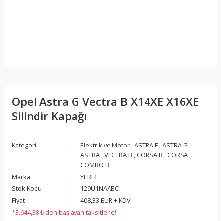
Opel Astra G Vectra B X14XE X16XE
Silindir Kapağı
Kategori
Elektrik ve Motor
,
ASTRA F
,
ASTRA G
,
ASTRA
,
VECTRA B
,
CORSA B
,
CORSA
,
COMBO B
Marka
YERLİ
Stok Kodu
129U1NAABC
Fiyat
408,33 EUR + KDV
*3.644,38 ₺ den başlayan taksitlerle!