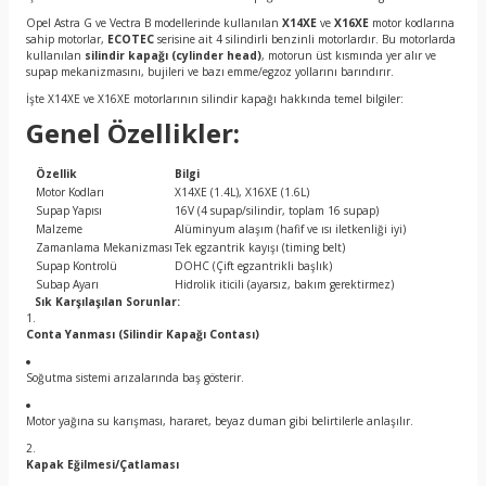
Opel Astra G ve Vectra B modellerinde kullanılan
X14XE
ve
X16XE
motor kodlarına
sahip motorlar,
ECOTEC
serisine ait 4 silindirli benzinli motorlardır. Bu motorlarda
kullanılan
silindir kapağı (cylinder head)
, motorun üst kısmında yer alır ve
supap mekanizmasını, bujileri ve bazı emme/egzoz yollarını barındırır.
İşte X14XE ve X16XE motorlarının silindir kapağı hakkında temel bilgiler:
Genel Özellikler:
Özellik
Bilgi
Motor Kodları
X14XE (1.4L), X16XE (1.6L)
Supap Yapısı
16V (4 supap/silindir, toplam 16 supap)
Malzeme
Alüminyum alaşım (hafif ve ısı iletkenliği iyi)
Zamanlama Mekanizması
Tek egzantrik kayışı (timing belt)
Supap Kontrolü
DOHC (Çift egzantrikli başlık)
Subap Ayarı
Hidrolik iticili (ayarsız, bakım gerektirmez)
Sık Karşılaşılan Sorunlar:
Conta Yanması (Silindir Kapağı Contası)
Soğutma sistemi arızalarında baş gösterir.
Motor yağına su karışması, hararet, beyaz duman gibi belirtilerle anlaşılır.
Kapak Eğilmesi/Çatlaması