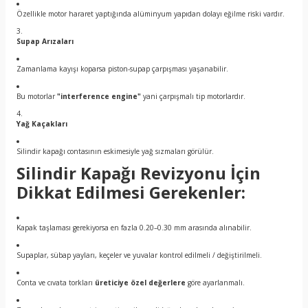
Özellikle motor hararet yaptığında alüminyum yapıdan dolayı eğilme riski vardır.
Supap Arızaları
Zamanlama kayışı koparsa piston-supap çarpışması yaşanabilir.
Bu motorlar
"interference engine"
yani çarpışmalı tip motorlardır.
Yağ Kaçakları
Silindir kapağı contasının eskimesiyle yağ sızmaları görülür.
Silindir Kapağı Revizyonu İçin
Dikkat Edilmesi Gerekenler:
Kapak taşlaması gerekiyorsa en fazla 0.20–0.30 mm arasında alınabilir.
Supaplar, sübap yayları, keçeler ve yuvalar kontrol edilmeli / değiştirilmeli.
Conta ve cıvata torkları
üreticiye özel değerlere
göre ayarlanmalı.