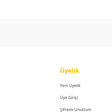
arda yetersiz gördüğünüz noktaları öneri formunu kullanarak tarafımıza ilet
Bu ürüne ilk yorumu siz yapın!
Yorum Yaz
Üyelik
Yeni Üyelik
Gönder
Üye Girişi
Şifremi Unuttum