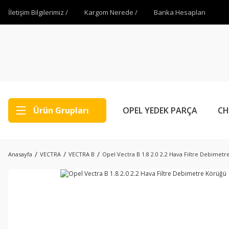
İletişim Bilgilerimiz /
Kargom Nerede /
Banka Hesapları
Ürün Grupları
OPEL YEDEK PARÇA
CH
Anasayfa
VECTRA
VECTRA B
Opel Vectra B 1.8 2.0 2.2 Hava Filtre Debimet