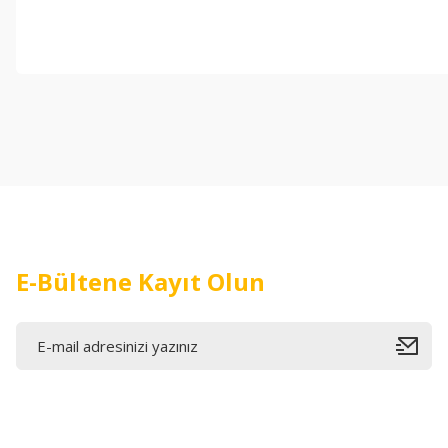
Bu ürünün fiyat bilgisi, resim, ürün açıklamalarında ve diğer konul
Görüş ve önerileriniz için teşekkür ederiz.
Ürün resmi kalitesiz, bozuk veya görüntülenemiyor.
Ürün açıklamasında eksik bilgiler bulunuyor.
Ürün bilgilerinde hatalar bulunuyor.
Ürün fiyatı diğer sitelerden daha pahalı.
Bu ürüne benzer farklı alternatifler olmalı.
E-Bültene Kayıt Olun