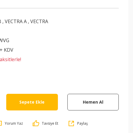
B
,
VECTRA A
,
VECTRA
8WVG
 + KDV
ksitlerle!
Sepete Ekle
Hemen Al
Yorum Yaz
Tavsiye Et
Paylaş